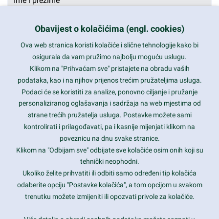
Obavijest o kolačićima (engl. cookies)
Ova web stranica koristi kolačiće i slične tehnologije kako bi
osigurala da vam pružimo najbolju moguću uslugu.
Klikom na "Prihvaćam sve" pristajete na obradu vaših
podataka, kao i na njihov prijenos trećim pružateljima usluga.
Podaci će se koristiti za analize, ponovno ciljanje i pružanje
personaliziranog oglašavanja i sadržaja na web mjestima od
strane trećih pružatelja usluga. Postavke možete sami
kontrolirati i prilagođavati, pa i kasnije mijenjati klikom na
poveznicu na dnu svake stranice.
Klikom na "Odbijam sve" odbijate sve kolačiće osim onih koji su
tehnički neophodni.
Ukoliko želite prihvatiti ili odbiti samo određeni tip kolačića
odaberite opciju "Postavke kolačića", a tom opcijom u svakom
Pošalji
trenutku možete izmijeniti ili opozvati privole za kolačiće.