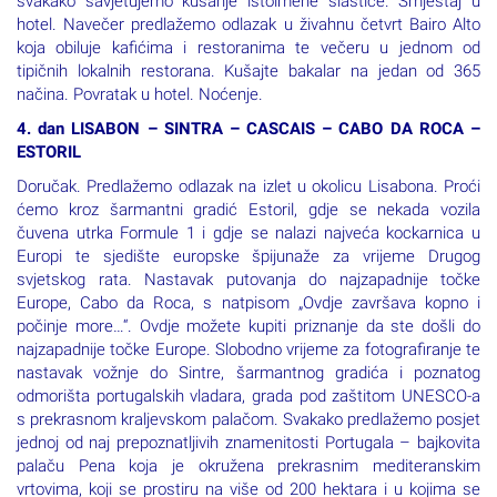
svakako savjetujemo kušanje istoimene slastice. Smještaj u
hotel. Navečer predlažemo odlazak u živahnu četvrt Bairo Alto
koja obiluje kafićima i restoranima te večeru u jednom od
tipičnih lokalnih restorana. Kušajte bakalar na jedan od 365
načina. Povratak u hotel. Noćenje.
4. dan LISABON – SINTRA – CASCAIS – CABO DA ROCA –
ESTORIL
Doručak. Predlažemo odlazak na izlet u okolicu Lisabona. Proći
ćemo kroz šarmantni gradić Estoril, gdje se nekada vozila
čuvena utrka Formule 1 i gdje se nalazi najveća kockarnica u
Europi te sjedište europske špijunaže za vrijeme Drugog
svjetskog rata. Nastavak putovanja do najzapadnije točke
Europe, Cabo da Roca, s natpisom „Ovdje završava kopno i
počinje more…“. Ovdje možete kupiti priznanje da ste došli do
najzapadnije točke Europe. Slobodno vrijeme za fotografiranje te
nastavak vožnje do Sintre, šarmantnog gradića i poznatog
odmorišta portugalskih vladara, grada pod zaštitom UNESCO-a
s prekrasnom kraljevskom palačom. Svakako predlažemo posjet
jednoj od naj prepoznatljivih znamenitosti Portugala – bajkovita
palaču Pena koja je okružena prekrasnim mediteranskim
vrtovima, koji se prostiru na više od 200 hektara i u kojima se