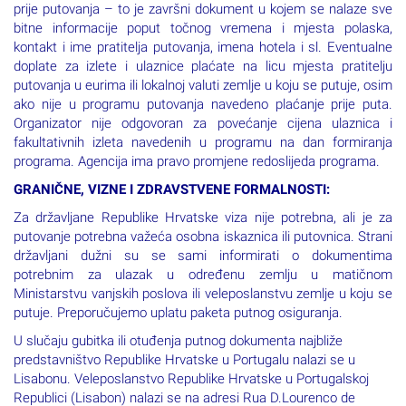
prije putovanja – to je završni dokument u kojem se nalaze sve
bitne informacije poput točnog vremena i mjesta polaska,
kontakt i ime pratitelja putovanja, imena hotela i sl. Eventualne
doplate za izlete i ulaznice plaćate na licu mjesta pratitelju
putovanja u eurima ili lokalnoj valuti zemlje u koju se putuje, osim
ako nije u programu putovanja navedeno plaćanje prije puta.
Organizator nije odgovoran za povećanje cijena ulaznica i
fakultativnih izleta navedenih u programu na dan formiranja
programa. Agencija ima pravo promjene redoslijeda programa.
GRANIČNE, VIZNE I ZDRAVSTVENE FORMALNOSTI:
Za državljane Republike Hrvatske viza nije potrebna, ali je za
putovanje potrebna važeća osobna iskaznica ili putovnica. Strani
državljani dužni su se sami informirati o dokumentima
potrebnim za ulazak u određenu zemlju u matičnom
Ministarstvu vanjskih poslova ili veleposlanstvu zemlje u koju se
putuje. Preporučujemo uplatu paketa putnog osiguranja.
U slučaju gubitka ili otuđenja putnog dokumenta najbliže
predstavništvo Republike Hrvatske u Portugalu nalazi se u
Lisabonu. Veleposlanstvo Republike Hrvatske u Portugalskoj
Republici (Lisabon) nalazi se na adresi Rua D.Lourenco de