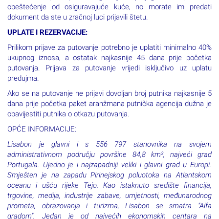
obeštećenje od osiguravajuće kuće, no morate im predati
dokument da ste u zračnoj luci prijavili štetu.
UPLATE I REZERVACIJE:
Prilikom prijave za putovanje potrebno je uplatiti minimalno 40%
ukupnog iznosa, a ostatak najkasnije 45 dana prije početka
putovanja. Prijava za putovanje vrijedi isključivo uz uplatu
predujma.
Ako se na putovanje ne prijavi dovoljan broj putnika najkasnije 5
dana prije početka paket aranžmana putnička agencija dužna je
obavijestiti putnika o otkazu putovanja.
OPĆE INFORMACIJE:
Lisabon je glavni i s 556 797 stanovnika na svojem
administrativnom području površine 84,8 km², najveći grad
Portugala. Ujedno je i najzapadniji veliki i glavni grad u Europi.
Smješten je na zapadu Pirinejskog poluotoka na Atlantskom
oceanu i ušću rijeke Tejo. Kao istaknuto središte financija,
trgovine, medija, industrije zabave, umjetnosti, međunarodnog
prometa, obrazovanja i turizma, Lisabon se smatra "Alfa
gradom". Jedan je od najvećih ekonomskih centara na