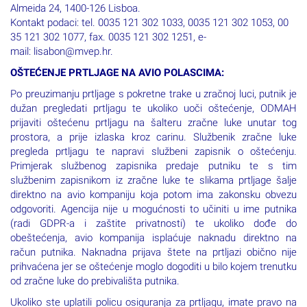
Almeida 24, 1400-126 Lisboa.
Kontakt podaci: tel. 0035 121 302 1033, 0035 121 302 1053, 00
35 121 302 1077, fax. 0035 121 302 1251, e-
mail: lisabon@mvep.hr.
OŠTEĆENJE PRTLJAGE NA AVIO POLASCIMA:
Po preuzimanju prtljage s pokretne trake u zračnoj luci, putnik je
dužan pregledati prtljagu te ukoliko uoči oštećenje, ODMAH
prijaviti oštećenu prtljagu na šalteru zračne luke unutar tog
prostora, a prije izlaska kroz carinu. Službenik zračne luke
pregleda prtljagu te napravi službeni zapisnik o oštećenju.
Primjerak službenog zapisnika predaje putniku te s tim
službenim zapisnikom iz zračne luke te slikama prtljage šalje
direktno na avio kompaniju koja potom ima zakonsku obvezu
odgovoriti. Agencija nije u mogućnosti to učiniti u ime putnika
(radi GDPR-a i zaštite privatnosti) te ukoliko dođe do
obeštećenja, avio kompanija isplaćuje naknadu direktno na
račun putnika. Naknadna prijava štete na prtljazi obično nije
prihvaćena jer se oštećenje moglo dogoditi u bilo kojem trenutku
od zračne luke do prebivališta putnika.
Ukoliko ste uplatili policu osiguranja za prtljagu, imate pravo na