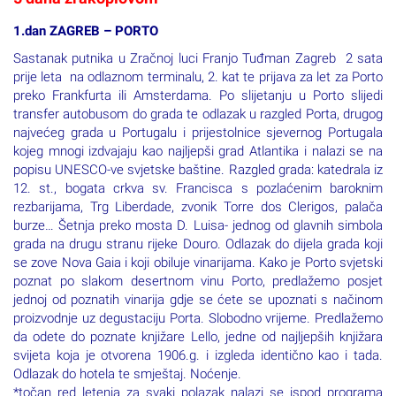
1.dan ZAGREB – PORTO
Sastanak putnika u Zračnoj luci Franjo Tuđman Zagreb 2 sata
prije leta na odlaznom terminalu, 2. kat te prijava za let za Porto
preko Frankfurta ili Amsterdama. Po slijetanju u Porto slijedi
transfer autobusom do grada te odlazak u razgled Porta, drugog
najvećeg grada u Portugalu i prijestolnice sjevernog Portugala
kojeg mnogi izdvajaju kao najljepši grad Atlantika i nalazi se na
popisu UNESCO-ve svjetske baštine. Razgled grada: katedrala iz
12. st., bogata crkva sv. Francisca s pozlaćenim baroknim
rezbarijama, Trg Liberdade, zvonik Torre dos Clerigos, palača
burze… Šetnja preko mosta D. Luisa- jednog od glavnih simbola
grada na drugu stranu rijeke Douro. Odlazak do dijela grada koji
se zove Nova Gaia i koji obiluje vinarijama. Kako je Porto svjetski
poznat po slakom desertnom vinu Porto, predlažemo posjet
jednoj od poznatih vinarija gdje se ćete se upoznati s načinom
proizvodnje uz degustaciju Porta. Slobodno vrijeme. Predlažemo
da odete do poznate knjižare Lello, jedne od najljepših knjižara
svijeta koja je otvorena 1906.g. i izgleda identično kao i tada.
Odlazak do hotela te smještaj. Noćenje.
*točan red letenja za svaki polazak nalazi se ispod programa