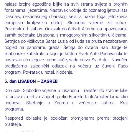
nalaze brojne egzotične biljke sa svih strana svijeta s brojnim
fontanama i jezercima. Nastavak vožnje do poznatog ljetovališta
Cascais, nekadašnjeg ribarskog sela, a nakon toga ljetnikovca
europskih kraljevskih obitelj. Slobodno vrijeme za ručak.
Povratak u Lisabon. Odlazak do četvrti Alfama na upoznavanje
samih početaka Lisabona, s mnogobrojnim slikovitim uličicama.
Šetnjica do vidikovca Santa Luzia od kuda se pruža nezaboravan
pogled na panoramu grada. Šetnja do dvorca Sao Jorge te
lisabonske katedrale u kojoj je kršten Sveti Ante Padovanski te
nastavak do njegove rodne kuće, sada crkva Sv. Ante. Navečer
predlažemo zajednički odlazak na večeru uz čuveni Fado
program. Povratak u hotel. Noćenje.
5. dan LISABON – ZAGREB
Doručak. Slobodno vrijeme u Lisabonu. Transfer do zračne luke
te prijava za let za Zagreb preko Frankfurta ili Amsterdama oko
podneva. Slijetanje u Zagreb u večernjim satima. Kraj
programa.
Raspored obilaska je podložan promjenama prema procjeni
pratitelja.