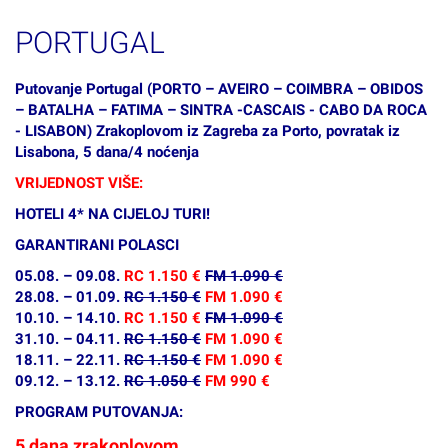
Previous
N
PORTUGAL
Putovanje Portugal (PORTO – AVEIRO – COIMBRA – OBIDOS
– BATALHA – FATIMA – SINTRA -CASCAIS - CABO DA ROCA
- LISABON) Zrakoplovom iz Zagreba za Porto, povratak iz
Lisabona, 5 dana/4 noćenja
VRIJEDNOST VIŠE:
HOTELI 4* NA CIJELOJ TURI!
GARANTIRANI POLASCI
05.08. – 09.08.
RC 1.150 €
FM 1.090 €
28.08. – 01.09.
RC 1.150 €
FM 1.090 €
10.10. – 14.10.
RC 1.150 €
FM 1.090 €
31.10. – 04.11.
RC 1.150 €
FM 1.090 €
18.11. – 22.11.
RC 1.150 €
FM 1.090 €
09.12. – 13.12.
RC 1.050 €
FM 990 €
PROGRAM PUTOVANJA:
5 dana zrakoplovom