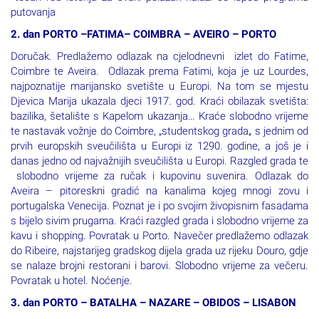
putovanja
2. dan PORTO –FATIMA– COIMBRA – AVEIRO – PORTO
Doručak. Predlažemo odlazak na cjelodnevni izlet do Fatime,
Coimbre te Aveira. Odlazak prema Fatimi, koja je uz Lourdes,
najpoznatije marijansko svetište u Europi. Na tom se mjestu
Djevica Marija ukazala djeci 1917. god. Kraći obilazak svetišta:
bazilika, šetalište s Kapelom ukazanja… Kraće slobodno vrijeme
te nastavak vožnje do Coimbre, „studentskog grada„ s jednim od
prvih europskih sveučilišta u Europi iz 1290. godine, a još je i
danas jedno od najvažnijih sveučilišta u Europi. Razgled grada te
slobodno vrijeme za ručak i kupovinu suvenira. Odlazak do
Aveira – pitoreskni gradić na kanalima kojeg mnogi zovu i
portugalska Venecija. Poznat je i po svojim živopisnim fasadama
s bijelo sivim prugama. Kraći razgled grada i slobodno vrijeme za
kavu i shopping. Povratak u Porto. Navečer predlažemo odlazak
do Ribeire, najstarijeg gradskog dijela grada uz rijeku Douro, gdje
se nalaze brojni restorani i barovi. Slobodno vrijeme za večeru.
Povratak u hotel. Noćenje.
3. dan PORTO – BATALHA – NAZARE – OBIDOS – LISABON