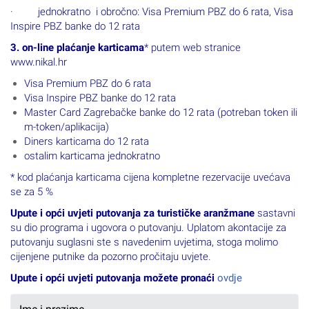
· jednokratno i obročno: Visa Premium PBZ do 6 rata, Visa
Inspire PBZ banke do 12 rata
3. on-line plaćanje karticama
* putem web stranice
www.nikal.hr
Visa Premium PBZ do 6 rata
Visa Inspire PBZ banke do 12 rata
Master Card Zagrebačke banke do 12 rata (potreban token ili
m-token/aplikacija)
Diners karticama do 12 rata
ostalim karticama jednokratno
* kod plaćanja karticama cijena kompletne rezervacije uvećava
se za 5 %
Upute i opći uvjeti putovanja za turističke aranžmane
sastavni
su dio programa i ugovora o putovanju. Uplatom akontacije za
putovanju suglasni ste s navedenim uvjetima, stoga molimo
cijenjene putnike da pozorno pročitaju uvjete.
Upute i opći uvjeti putovanja možete pronaći
ovdje