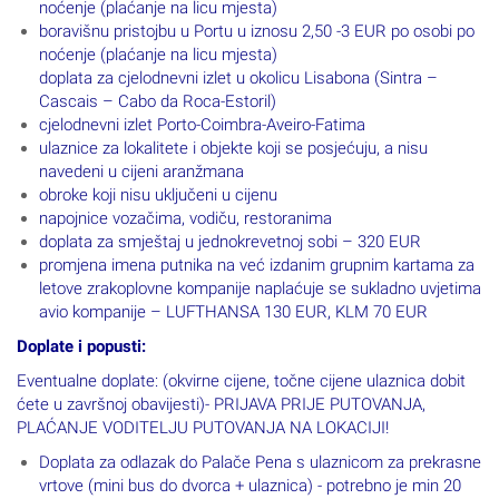
noćenje (plaćanje na licu mjesta)
boravišnu pristojbu u Portu u iznosu 2,50 -3 EUR po osobi po
noćenje (plaćanje na licu mjesta)
doplata za cjelodnevni izlet u okolicu Lisabona (Sintra –
Cascais – Cabo da Roca-Estoril)
cjelodnevni izlet Porto-Coimbra-Aveiro-Fatima
ulaznice za lokalitete i objekte koji se posjećuju, a nisu
navedeni u cijeni aranžmana
obroke koji nisu uključeni u cijenu
napojnice vozačima, vodiču, restoranima
doplata za smještaj u jednokrevetnoj sobi – 320 EUR
promjena imena putnika na već izdanim grupnim kartama za
letove zrakoplovne kompanije naplaćuje se sukladno uvjetima
avio kompanije – LUFTHANSA 130 EUR, KLM 70 EUR
Doplate i popusti:
Eventualne doplate: (okvirne cijene, točne cijene ulaznica dobit
ćete u završnoj obavijesti)- PRIJAVA PRIJE PUTOVANJA,
PLAĆANJE VODITELJU PUTOVANJA NA LOKACIJI!
Doplata za odlazak do Palače Pena s ulaznicom za prekrasne
vrtove (mini bus do dvorca + ulaznica) - potrebno je min 20