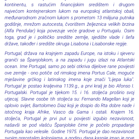
kontinentu, s rastućim financijskim središtem i drugom
najvećom kontejnerskom lukom na europskoj atlantskoj obali,
međunarodnom zračnom lukom s prometom 13 milijuna putnika
godišnje, mrežom autocesta, čvorištem željeznica velikih brzina
(Alfa Pendular) koja povezuje veće gradove u Portugalu. Osim
toga, grad je i političko središte zemlje, sjedište vlade i šefa
države, također i središte okruga Lisabona i Lisabonske regije.
Portugal, država na krajnjem zapadu Europe, na istoku i sjeveru
graniči sa Španjolskom, a na zapadu i jugu izlazi na Atlantski
ocean. Ime Portugal, samo po sebi otkriva dijelove rane povijesti
ove zemlje - ono potiče od rimskog imena Portus Cale, moguće
mješavine grčkog i latinskog imena koje znači "Lijepa luka".
Portugal je postao kraljevina 1139.g., a prvi kralj je bio Afonso I.
Portugalski. Portugal je tijekom 15. i 16. stoljeća proširio svoj
utjecaj. Slavne osobe tih stoljeća su: Fernando Magellan koji je
oplovio svijet, Bartolomeo Diaz koji je dospio do Rta dobre nade i
istočnog kraja Afrike, Vasco da Gama i ostali. Krajem 16.
stoljeća, Portugal je prvi put u povijesti izgubio nezavisnost,
našavši se pod vlašću Španjolske čime je počelo propadanje
Portugala kao velesile. Godine 1975. Portugal je dao nezavisnost
svojim preostalim kolonijama, a godinu dana kasnije imao je prve