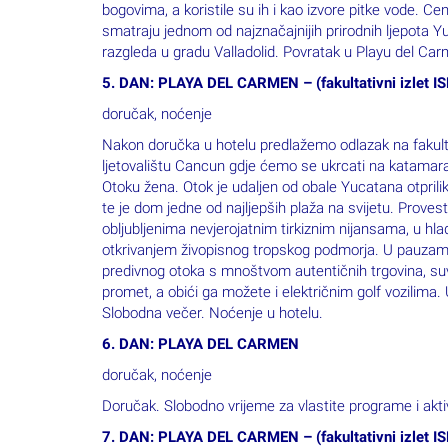
5. DAN: PLAYA DEL CARMEN – (fakultativni izlet 
doručak, noćenje
Nakon doručka u hotelu predlažemo odlazak na fakult
ljetovalištu Cancun gdje ćemo se ukrcati na katamara
Otoku žena. Otok je udaljen od obale Yucatana otprili
te je dom jedne od najljepših plaža na svijetu. Prov
obljubljenima nevjerojatnim tirkiznim nijansama, u hlad
otkrivanjem živopisnog tropskog podmorja. U pauzama
predivnog otoka s mnoštvom autentičnih trgovina, suv
promet, a obići ga možete i električnim golf vozilim
Slobodna večer. Noćenje u hotelu.
6. DAN: PLAYA DEL CARMEN
doručak, noćenje
Doručak. Slobodno vrijeme za vlastite programe i akti
7. DAN: PLAYA DEL CARMEN – (fakultativni izlet 
doručak, noćenje
Nakon doručka predlažemo izlet na otok Holbox. Tran