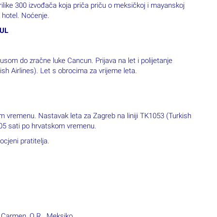
busom do zračne luke Cancun. Prijava na let i polijetanje
ish Airlines). Let s obrocima za vrijeme leta.
om vremenu. Nastavak leta za Zagreb na liniji TK1053 (Turkish
8.05 sati po hrvatskom vremenu.
jeni pratitelja.
l Carmen, Q.R., Meksiko
oj klasi na relaciji Zagreb – Cancun – Zagreb