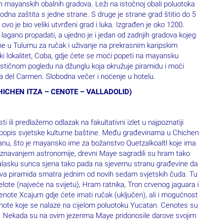
 lagano propadati, a ujedno je i jedan od zadnjih gradova kojeg
eme u Tulumu za ručak i uživanje na prekrasnim karipskim
ki lokalitet, Coba, gdje ćete se moći popeti na mayansku
stičnom pogledu na džunglu koja okružuje piramidu i moći
aya del Carmen. Slobodna večer i noćenje u hotelu.
 CHICHEN ITZA – CENOTE – VALLADOLID)
 ili predlažemo odlazak na fakultativni izlet u najpoznatiji
 popis svjetske kulturne baštine. Među građevinama u Chichen
anu, što je mayansko ime za božanstvo Quetzalkoaltl koje ima
poznavanjem astronomije, drevni Maye sagradili su hram tako
 zalasku sunca sjena tako pada na sjevernu stranu građevine da
 ova piramida smatra jednim od novih sedam svjetskih čuda. Tu
lote (najveće na svijetu), Hram ratnika, Tron crvenog jaguara i
enote Xcajum gdje ćete imati ručak (uključen), ali i mogućnost
note koje se nalaze na cijelom poluotoku Yucatan. Cenotes su
a. Nekada su na ovim jezerima Maye pridonosile darove svojim
Cenotes se ističu svojom nesvakidašnjom ljepotom te se
ucatana. Po povratku s izleta zaustavit ćemo se radi kraćeg
rmen. Slobodno vrijeme.