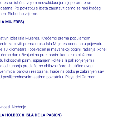
ISLA MUJERES)
ativni izlet Isla Mujeres. Krećemo prema popularnom
n te zaploviti prema otoku Isla Mujeres odnosno u prijevodu
ke 13 kilometara i posvećen je mayanskoj boginji rađanja Ixchel
est ćemo dan uživajući na prekrasnim karipskim plažama
u kokosovih palmi, ispijanjem koktela ili pak ronjenjem i
 od kupanja predlažemo obilazak šarenih uličica ovog
enirnica, barova i restorana. Inače na otoku je zabranjen sav
a. U poslijepodnevnim satima povratak u Playa del Carmen.
vnosti. Noćenje.
ISLA HOLBOX & ISLA DE LA PASION)
sfer do malog ribarskog mjesta Chiquila gdje se ukrcavamo