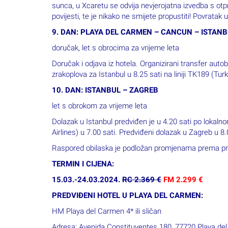
doručak, let s obrocima za vrijeme leta
Doručak i odjava iz hotela. Organizirani transfer auto
zrakoplova za Istanbul u 8.25 sati na liniji TK189 (Turk
10. DAN: ISTANBUL – ZAGREB
let s obrokom za vrijeme leta
Dolazak u Istanbul predviđen je u 4.20 sati po lokaln
Airlines) u 7.00 sati. Predviđeni dolazak u Zagreb u 
Raspored obilaska je podložan promjenama prema proc
TERMIN I CIJENA:
15.03.-24.03.2024.
RC 2.369 €
FM 2.299 €
PREDVIĐENI HOTEL U PLAYA DEL CARMEN:
HM Playa del Carmen 4* ili sličan
Adresa: Avenida Constituyentes 180, 77720 Playa de
CIJENA ARANŽMANA UKLJUČUJE:
· prijevoz zrakoplovom prema programu u ekonomsk