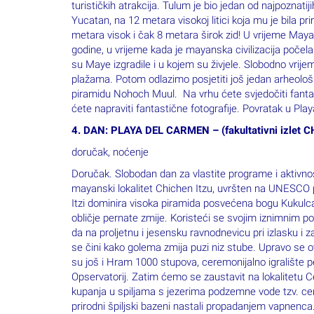
godine, u vrijeme kada je mayanska civilizacija počela
su Maye izgradile i u kojem su živjele. Slobodno vrij
plažama. Potom odlazimo posjetiti još jedan arheološ
piramidu Nohoch Muul. Na vrhu ćete svjedočiti fanta
ćete napraviti fantastične fotografije. Povratak u Pl
4. DAN: PLAYA DEL CARMEN – (fakultativni izlet
doručak, noćenje
Doručak. Slobodan dan za vlastite programe i aktivnosti
mayanski lokalitet Chichen Itzu, uvršten na UNESCO
Itzi dominira visoka piramida posvećena bogu Kukulc
obličje pernate zmije. Koristeći se svojim iznimnim 
da na proljetnu i jesensku ravnodnevicu pri izlasku i
se čini kako golema zmija puzi niz stube. Upravo se
su još i Hram 1000 stupova, ceremonijalno igralište pe
Opservatorij. Zatim ćemo se zaustavit na lokalitetu C
kupanja u spiljama s jezerima podzemne vode tzv. ce
prirodni špiljski bazeni nastali propadanjem vapnenc
bogovima, a koristile su ih i kao izvore pitke vode. 
smatraju jednom od najznačajnijih prirodnih ljepota Y
razgleda u gradu Valladolid. Povratak u Playu del Ca