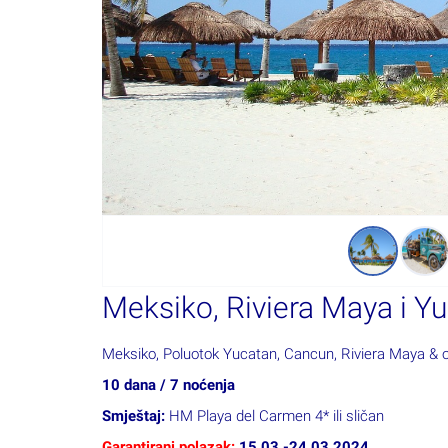
Meksiko, Riviera Maya i Y
Meksiko, Poluotok Yucatan, Cancun, Riviera Maya & o
10 dana / 7 noćenja
Smještaj:
HM Playa del Carmen 4* ili sličan
Garantirani polazak:
15.03.-24.03.2024.
PROGRAM PUTOVANJA
1. DAN: ZAGREB – ISTANBUL – CANCUN