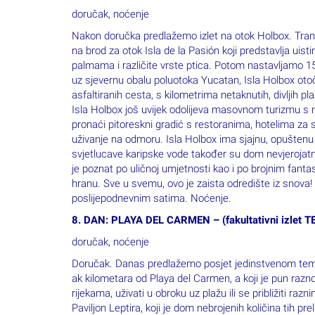
na brod za otok Isla de la Pasión koji predstavlja uist
palmama i različite vrste ptica. Potom nastavljamo 1
uz sjevernu obalu poluotoka Yucatan, Isla Holbox otočni
asfaltiranih cesta, s kilometrima netaknutih, divljih 
Isla Holbox još uvijek odolijeva masovnom turizmu s n
pronaći pitoreskni gradić s restoranima, hotelima za 
uživanje na odmoru. Isla Holbox ima sjajnu, opuštenu
svjetlucave karipske vode također su dom nevjerojatn
je poznat po uličnoj umjetnosti kao i po brojnim fant
hranu. Sve u svemu, ovo je zaista odredište iz snova
poslijepodnevnim satima. Noćenje.
8. DAN: PLAYA DEL CARMEN – (fakultativni izlet
doručak, noćenje
Doručak. Danas predlažemo posjet jedinstvenom tema
ak kilometara od Playa del Carmen, a koji je pun raznov
rijekama, uživati u obroku uz plažu ili se približiti ra
Paviljon Leptira, koji je dom nebrojenih količina tih pr
sunca, u Xcaretu se odvija nevjerojatna izvedba s otp
povijesti, te je nikako ne smijete propustiti! Povratak 
9. DAN: PLAYA DEL CARMEN – CANCUN – ISTAN