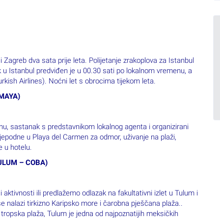
 Zagreb dva sata prije leta. Polijetanje zrakoplova za Istanbul
zak u Istanbul predviđen je u 00.30 sati po lokalnom vremenu, a
rkish Airlines). Noćni let s obrocima tijekom leta.
 MAYA)
u, sastanak s predstavnikom lokalnog agenta i organizirani
jepodne u Playa del Carmen za odmor, uživanje na plaži,
 u hotelu.
 TULUM – COBA)
aktivnosti ili predlažemo odlazak na fakultativni izlet u Tulum i
 nalazi tirkizno Karipsko more i čarobna pješčana plaža..
a tropska plaža, Tulum je jedna od najpoznatijih meksičkih
jih mayanskih obalnih gradova. Leži na istočnoj obali poluotoka
irodna zaštita s jedne strane. S druge je strane grad štitio do 5
vo je bio veliki utvrđeni grad i luka. Izgrađen je oko 1200.