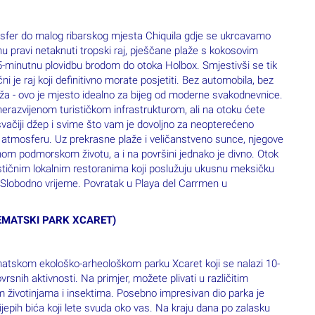
inu pravi netaknuti tropski raj, pješčane plaže s kokosovim
5-minutnu plovidbu brodom do otoka Holbox. Smjestivši se tik
 je raj koji definitivno morate posjetiti. Bez automobila, bez
plaža - ovo je mjesto idealno za bijeg od moderne svakodnevnice.
erazvijenom turističkom infrastrukturom, ali na otoku ćete
svačiji džep i svime što vam je dovoljno za neopterećeno
 atmosferu. Uz prekrasne plaže i veličanstveno sunce, njegove
om podmorskom životu, a i na površini jednako je divno. Otok
astičnim lokalnim restoranima koji poslužuju ukusnu meksičku
! Slobodno vrijeme. Povratak u Playa del Carrmen u
 TEMATSKI PARK XCARET)
tskom ekološko-arheološkom parku Xcaret koji se nalazi 10-
rsnih aktivnosti. Na primjer, možete plivati u različitim
znim životinjama i insektima. Posebno impresivan dio parka je
elijepih bića koji lete svuda oko vas. Na kraju dana po zalasku
rilike 300 izvođača koja priča priču o meksičkoj i mayanskoj
u hotel. Noćenje.
BUL