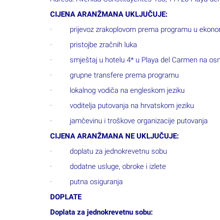
· pristojbe zračnih luka
· smještaj u hotelu 4* u Playa del Carmen na osn
· grupne transfere prema programu
· lokalnog vodiča na engleskom jeziku
· voditelja putovanja na hrvatskom jeziku
· jamčevinu i troškove organizacije putovanja
CIJENA ARANŽMANA NE UKLJUČUJE:
· doplatu za jednokrevetnu sobu
· dodatne usluge, obroke i izlete
· putna osiguranja
DOPLATE
Doplata za jednokrevetnu sobu:
15.03.2024.: 730 €
FAKULTATIVNI SADRŽAJI I IZLETI: