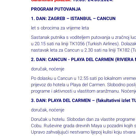
let s obrocima za vrijeme leta
Sastanak putnika s voditeljem putovanja u zračnoj luci
u 20.15 sati na liniji TK1056 (Turkish Airlines). Dola
nastavak leta za Cancun u 2.30 sati na liniji TK182 (Tu
2. DAN: CANCUN - PLAYA DEL CARMEN (RIVIERA
doručak, noćenje
Po dolasku u Cancun u 12.55 sati po lokalnom vremen
prijevoz do hotela u Playa del Carmen. Slobodno posli
programe i aktivnosti u vlastitom aranžmanu. Noćenje
3. DAN: PLAYA DEL CARMEN – (fakultativni izlet
doručak, noćenje
Doručak u hotelu. Slobodan dan za vlastite programe i 
Cobu. Ruševine grada drevnih Maya u pozadini kojih se
Upravo zahvaljujući nestvarno lijepoj kulisi koju stvar
turističkih atrakcija. Tulum je bio jedan od najpoznati
Yucatan, na 12 metara visokoj litici koja mu je bila pr
metara visok i čak 8 metara širok zid! U vrijeme Maya o