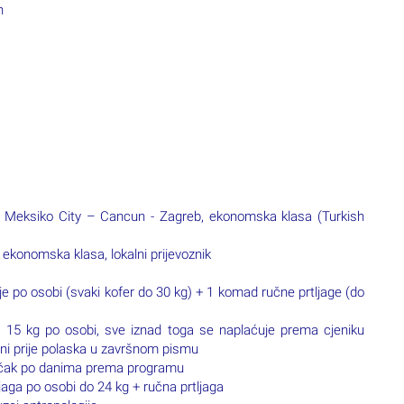
 – Meksiko City – Cancun - Zagreb, ekonomska klasa (Turkish
 ekonomska klasa, lokalni prijevoznik
uje po osobi (svaki kofer do 30 kg) + 1 komad ručne prtljage (do
 15 kg po osobi, sve iznad toga se naplaćuje prema cjeniku
eni prije polaska u završnom pismu
učak po danima prema programu
jaga po osobi do 24 kg + ručna prtljaga
zej antropologije
zul i razgled Coyoacan-a, Mexico city
uadalupe, Mexico City