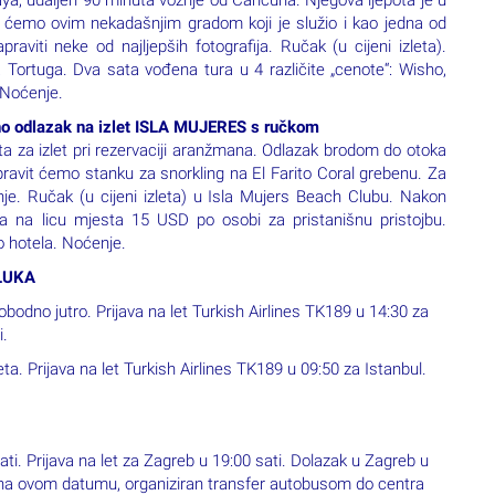
 Noćenje.
 odlazak na izlet ISLA MUJERES s ručkom
lata za izlet pri rezervaciji aranžmana. Odlazak brodom do otoka
avit ćemo stanku za snorkling na El Farito Coral grebenu. Za
anje. Ručak (u cijeni izleta) u Isla Mujers Beach Clubu. Nakon
ta na licu mjesta 15 USD po osobi za pristanišnu pristojbu.
 hotela. Noćenje.
LUKA
bodno jutro. Prijava na let Turkish Airlines TK189 u 14:30 za
i.
a. Prijava na let Turkish Airlines TK189 u 09:50 za Istanbul.
ti. Prijava na let za Zagreb u 19:00 sati. Dolazak u Zagreb u
 na ovom datumu, organiziran transfer autobusom do centra
 u Istanbulu i shopping.
 05:45 sati. Prijava na let za Zagreb u 08:15 sati. Dolazak u