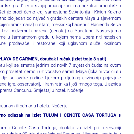
 cijeni aranžmana) u staroj meksičkoj haciendi: Hacienda Selva
h tzv. podzemnih bazena (cenota) na Yucatanu. Nastavljamo
ijeme u šarmantnom gradu, u kojem nema Ubera niti hotelskih
ične prodavače i restorane koji uglavnom služe lokalnom
A DE CARMEN, doručak i ručak (izlet traje 8 sati)
tetu koji se smatra jednim od novih 7 svjetskih čuda: na ovom
m prošetat ćemo i uz vodstvo samih Maya (lokalni vodiči su
 gdje se svake godine tijekom proljetnog ekvinocija pojavljuje
vene igre, opservatorij, Hram ratnika i još mnogo toga. Ulaznica
ak prema Cancunu. Smještaj u hotel. Noćenje.
ancunom ili odmor u hotelu. Noćenje.
vno odlazak na izlet TULUM I CENOTE CASA TORTUGA s
lum i Cenote Casa Tortuga, doplata za izlet pri rezervaciji
aya, udaljen 90 minuta vožnje od Cancuna. Njegova ljepota je u
 ćemo ovim nekadašnjim gradom koji je služio i kao jedna od
praviti neke od najljepših fotografija. Ručak (u cijeni izleta).
ortuga. Dva sata vođena tura u 4 različite „cenote“: Wisho,