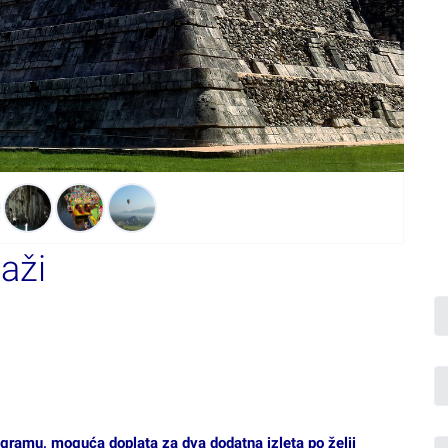
aži
rogramu, moguća doplata za dva dodatna izleta po želji
orico 4*