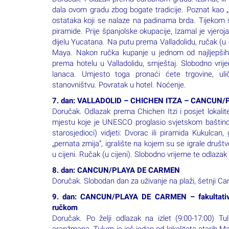
dijelu Yucatana. Na putu prema Valladolidu, ručak (u
Maya. Nakon ručka kupanje u jednom od najljepši
prema hotelu u Valladolidu, smještaj. Slobodno vr
lanaca. Umjesto toga pronaći ćete trgovine, ul
stanovništvu. Povratak u hotel. Noćenje.
7. dan: VALLADOLID – CHICHEN ITZA – CANCUN/PLAY
Doručak. Odlazak prema Chichen Itzi i posjet lokali
mjestu koje je UNESCO proglasio svjetskom baštino
starosjedioci) vidjeti: Dvorac ili piramida Kukulcan,
„pernata zmija“, igralište na kojem su se igrale društ
u cijeni. Ručak (u cijeni). Slobodno vrijeme te odlaz
8. dan: CANCUN/PLAYA DE CARMEN
Doručak. Slobodan dan za uživanje na plaži, šetnji C
9. dan: CANCUN/PLAYA DE CARMEN – fakultati
ručkom
Doručak. Po želji odlazak na izlet (9:00-17:00) Tu
aranžmana. Tulum je još jedan od lokaliteta starih M
njegovom položaju – na samoj obali mora. Prošetat
najznačajnijih mayanskih luka, i s njegovih zidina na
Nakon ručka, uživat ćemo u bistrim vodama Cenota T