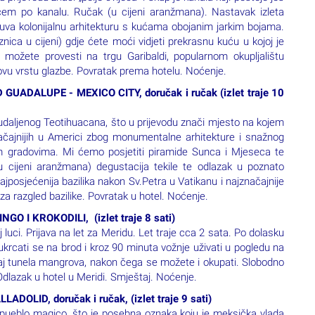
 možete provesti na trgu Garibaldi, popularnom okupljalištu
ovu vrstu glazbe. Povratak prema hotelu. Noćenje.
UADALUPE - MEXICO CITY, doručak i ručak (izlet traje 10
aljenog Teotihuacana, što u prijevodu znači mjesto na kojem
značajnijih u Americi zbog monumentalne arhitekture i snažnog
gim gradovima. Mi ćemo posjetiti piramide Sunca i Mjeseca te
 cijeni aranžmana) degustacija tekile te odlazak u poznato
jposjećenija bazilika nakon Sv.Petra u Vatikanu i najznačajnije
za razgled bazilike. Povratak u hotel. Noćenje.
O I KROKODILI, (izlet traje 8 sati)
luci. Prijava na let za Meridu. Let traje cca 2 sata. Po dolasku
rcati se na brod i kroz 90 minuta vožnje uživati u pogledu na
kraj tunela mangrova, nakon čega se možete i okupati. Slobodno
Odlazak u hotel u Meridi. Smještaj. Noćenje.
OLID, doručak i ručak, (izlet traje 9 sati)
 pueblo magico, što je posebna oznaka koju je meksička vlada
rdski grad“ jer u svojoj urbanoj zoni ima nekoliko arheoloških
šetnje proći ćemo kraj samostana Sv.Antonija i Kinich Kakmo
ojatno bio jedan od najvećih gradskih centara Maya u sjevernom