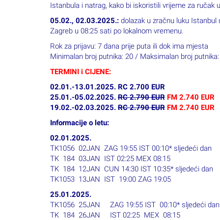
Rok za prijavu: 7 dana prije puta ili dok ima mjesta
Minimalan broj putnika: 20 / Maksimalan broj putnika:
TERMINI i CIJENE:
02.01.-13.01.2025. RC 2.700 EUR
25.01.-05.02.2025.
RC 2.790 EUR
FM 2.740 EUR
19.02.-02.03.2025.
RC 2.790 EUR
FM 2.740 EUR
Informacije o letu:
02.01.2025.
TK1056 02JAN ZAG 19:55 IST 00:10* sljedeći dan
TK 184 03JAN IST 02:25 MEX 08:15
TK 184 12JAN CUN 14:30 IST 10:35* sljedeći dan
TK1053 13JAN IST 19:00 ZAG 19:05
25.01.2025.
TK1056 25JAN ZAG 19:55 IST 00:10* sljedeći dan
TK 184 26JAN IST 02:25 MEX 08:15
TK 190 04FEB CUN 09:50 IST 05:45* sljedeći da
TK1053 05FEB IST 08:15 ZAG 08:25
19.02.2025.