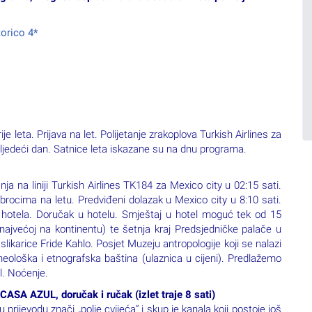
e leta. Prijava na let. Polijetanje zrakoplova Turkish Airlines za
 sljedeći dan. Satnice leta iskazane su na dnu programa.
a na liniji Turkish Airlines TK184 za Mexico city u 02:15 sati.
 obrocima na letu. Predviđeni dolazak u Mexico city u 8:10 sati.
o hotela. Doručak u hotelu. Smještaj u hotel moguć tek od 15
(najvećoj na kontinentu) te šetnja kraj Predsjedničke palače u
likarice Fride Kahlo. Posjet Muzeju antropologije koji se nalazi
heološka i etnografska baština (ulaznica u cijeni). Predlažemo
l. Noćenje.
A AZUL, doručak i ručak (izlet traje 8 sati)
prijevodu znači „polje cvijeća“ i skup je kanala koji postoje još
ćem po kanalu. Ručak (u cijeni aranžmana). Nastavak izleta
čuva kolonijalnu arhitekturu s kućama obojanim jarkim bojama.
nica u cijeni) gdje ćete moći vidjeti prekrasnu kuću u kojoj je