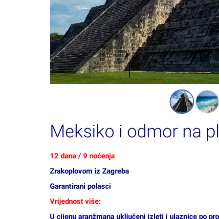
Meksiko i odmor na pl
12 dana / 9 noćenja
Zrakoplovom iz Zagreba
Garantirani polasci
Vrijednost više:
U cijenu aranžmana uključeni izleti i ulaznice po p
Predviđeni hoteli:
Mexico City:
NH Collection Mexico City Centro Hist