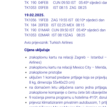
TK1056 19FEB ZAG 19:55 IST 00:10* sljedeći dan
TK 184 20FEB IST 02:25 MEX 08:15
TK 190 01MAR CUN 09:50 IST 05:45* sljedeći dan
TK1053 02MAR IST 08:15ZAG 08:25
Avio prijevoznik: Turkish Airlines
Cijena uključuje
zrakoplovnu kartu na relaciji Zagreb – Istanbul
Airlines)
zrakoplovnu kartu na relaciji Mexico City – Merida,
zrakoplovne pristojbe
uključen 1 komad predane prtljage koja se prijavlj
8 kg, dimenzija 55x40x23 cm)
na domaćem letu uključena samo jedna prtljaga,
zrakoplovne kompanije o čemu ćete biti obaviješt
9 noćenja prema programu u hotelima 4*/5*, dor
prijevoz klimatiziranim privatnim autobusom, 1 prtl
razgled Tempo Mayor Mexico City i ulaznica za Mu
izlet u Xochimilco, ulaznica za muzej Frida Casa A
izlet i ulaznica u Teotihuacan, posjet Bazilici de G