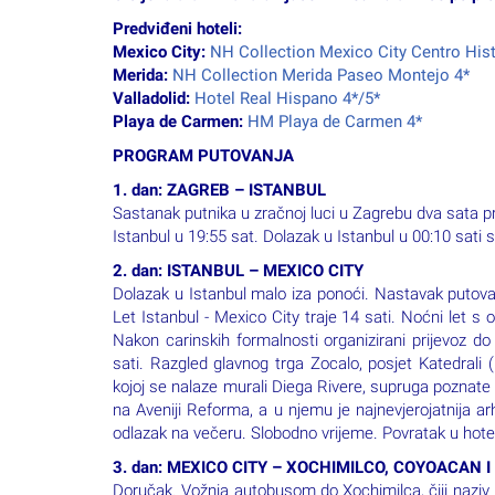
Merida:
NH Collection Merida Paseo Montejo 4*
Valladolid:
Hotel Real Hispano 4*/5*
Playa de Carmen:
HM Playa de Carmen 4*
PROGRAM PUTOVANJA
1. dan: ZAGREB – ISTANBUL
Sastanak putnika u zračnoj luci u Zagrebu dva sata prij
Istanbul u 19:55 sat. Dolazak u Istanbul u 00:10 sati
2. dan: ISTANBUL – MEXICO CITY
Dolazak u Istanbul malo iza ponoći. Nastavak putovanj
Let Istanbul - Mexico City traje 14 sati. Noćni let s
Nakon carinskih formalnosti organizirani prijevoz d
sati. Razgled glavnog trga Zocalo, posjet Katedrali 
kojoj se nalaze murali Diega Rivere, supruga poznate s
na Aveniji Reforma, a u njemu je najnevjerojatnija ar
odlazak na večeru. Slobodno vrijeme. Povratak u hote
3. dan: MEXICO CITY – XOCHIMILCO, COYOACAN I CAS
Doručak. Vožnja autobusom do Xochimilca, čiji naziv u 
od vremena prije dolaska Španjolaca. Vožnja brodi
prema Coyoacanu, raskošnoj četvrti koja još uvijek 
Prvo ćemo posjetiti popularni muzej Fride Kahlo (ulaz