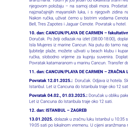
Bell, Tres Zapotes i Jaguar Cenote. Povratak u hotel.
10. dan: CANCUN/PLAYA DE CARMEN – fakultativno
Doručak. Po želji odlazak na izlet (08:00-18:00), dop
Isla Mujeres iz marine Cancun. Na putu do tamo napr
ljubitelje plaže, možete uživati u beach klubu i kup
ručka, slobodno vrijeme za kupnju suvenira. Dopla
Povratak katamaranom u marinu Cancun. Transfer do
11. dan: CANCUN/PLAYA DE CARMEN – ZRAČNA 
Povratak 12.01.2025.:
Doručak. Odjava iz hotela. Slo
Istanbul. Let iz Cancuna do Istanbula traje oko 12 sat
Povratak 04.02., 01.03.2025.:
Doručak u obliku paket
Let iz Cancuna do Istanbula traje oko 12 sati.
12. dan: ISTANBUL – ZAGREB
13.01.2025.
dolazak u zračnu luku Istanbul u 10:35 sa
19:05 sati po lokalnom vremenu. U cijeni aranžmana
Istanbula i natrag, kako bi iskoristili vrijeme za ručak
05.02., 02.03.2025.:
dolazak u zračnu luku Istanbul u
Zagreb u 08:25 sati po lokalnom vremenu.