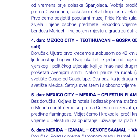
živjela i njene osobne predmete. Slobodno vrijeme
bendova Mariachi i najboljem mjestu u gradu za čuti 
4. dan: MEXICO CITY – TEOTIHUACAN – GOSPA OD G
sati)
Doručak. Ujutro prvo krećemo autobusom do 42 km ud
ljudi postaju bogovi. Ovaj lokalitet je jedan od naj
vjerskog i političkog utjecaja koji je imao nad dru
prošetati Avenijom smrti. Nakon pauze za ručak (u
svetište Gospe od Guadalupe. Ova bazilika je druga na
svetište Mexica. Šetnja svetištem i slobodno vrijeme 
5. dan: MEXICO CITY – MERIDA – CELESTUN FLAMING
Bez doručka. Odjava iz hotela i odlazak prema zračnoj 
u Meridu uputit ćemo se prema Celestun rezervatu, uk
predivne flamingose. Vidjet ćemo i krokodile, proći 
vrijeme u Celestunu za opuštanje i uživanje na plaži. 
6. dan: MERIDA – IZAMAL – CENOTE SAAMAL – VALLAD
Doručak. Polazak prema čarobnom gradu: Izamal, ili
dala ovom gradu zbog bogate tradicije. Poznat kao „b
ostataka koji se nalaze na padinama brda. Tijekom 
piramide. Prije španjolske okupacije, Izamal je vjer