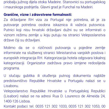
priobalju južnog dijela otoka Madeire. Stanovnici su portugalskog
i maurskoga podrijetla. Glavni grad je Funchal na Madeiri.
Granične, vizne i zdravstvene formalnosti:
Za državljane RH viza za Portugal nije potrebna, ali je za
putovanje potrebna osobna iskaznica ili važeća putovnica.
Putnici koji nisu hrvatski državljani dužni su se informirati o
viznom režimu zemlje u koju putuju na stranici Veleposlanstva
države čiji su državljani.
Molimo da se o rizičnosti putovanja u pojedine zemlje
informirate na službenoj stranici Ministarstva vanjskih poslova i
europskih integracija RH. Kategorizacija hotela odgovara lokalnoj
kategorizaciji. Organizator zadržava pravo izmjene redoslijeda
programa.
U slučaju gubitka ili otuđenja putnog dokumenta najbliže
predstavništvo Republike Hrvatske u Portugalu nalazi se u
Lisabonu.
Veleposlanstvo Republike Hrvatske u Portugalskoj Republici
(Lisabon) nalazi se na adresi Rua D. Lourenco de Almeida 24,
1400-126 Lisboa.
Kontakt podaci: tel. 0035 121 302 1033, 0035 121 302 1053, 00