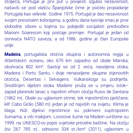
stoljeća, Portugal je prvi put u povijesti izgubio nezavisnost,
našavši se pod vlašću Španjolske čime je počelo propadanje
Portugala kao velesile. Godine 1975. Portugal je dao nezavisnost
svojim preostalim kolonijama, a godinu dana kasnije imao je prve
slobodne izbore u kojima su pobijedili socijalisti predvođeni
Mariom Soaresom koji postaje premijer. Portugal je jedan od
osnivača NATO saveza, a od 1986. godine je član Europske
unije.
Madeira
, portugalska otočna skupina i autonomna regija u
Atlantskom oceanu, oko 670 km zapadno od obale Maroka;
obuhvaća 802 km². Sastoji se od 2 veća, naseljena otoka,
Madeira i Porto Santo, i dvije nenaseljene skupine stjenovitih
otočića, Desertas i Selvagens. Vulkanskoga su podrijetla.
Središnjim dijelom otoka Madeire pruža se u smjeru istok–
zapad planinski lanac s najvišim vrhom otočja Ruivo de Santana
(1862 m). Obale su uglavnom strme, tek mjestimično pješčane;
klif Cabo Girão (580 m) jedan je od najviših na svijetu. Klima je
blaga. Niži dijelovi mjestimice su pokriveni suptropskim
šumama, a viši makijom. Lovorove šume na Madeiri uvrštene su
1999. na UNESCO-ov popis svjetske prirodne baštine. Na otočju
živi 267 785 st., odnosno 334 st./km² (2011), uglavnom u