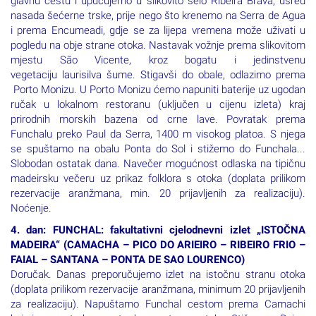
glavnu cestu i upućujemo u slikovito selo Ribeira Brava, usred
nasada šećerne trske, prije nego što krenemo na Serra de Agua
i prema Encumeadi, gdje se za lijepa vremena može uživati u
pogledu na obje strane otoka. Nastavak vožnje prema slikovitom
mjestu São Vicente, kroz bogatu i jedinstvenu
vegetaciju laurisilva šume. Stigavši do obale, odlazimo prema
Porto Monizu. U Porto Monizu ćemo napuniti baterije uz ugodan
ručak u lokalnom restoranu (uključen u cijenu izleta) kraj
prirodnih morskih bazena od crne lave. Povratak prema
Funchalu preko Paul da Serra, 1400 m visokog platoa. S njega
se spuštamo na obalu Ponta do Sol i stižemo do Funchala...
Slobodan ostatak dana. Navečer mogućnost odlaska na tipičnu
madeirsku večeru uz prikaz folklora s otoka (doplata prilikom
rezervacije aranžmana, min. 20 prijavljenih za realizaciju).
Noćenje.
4. dan: FUNCHAL: fakultativni cjelodnevni izlet „ISTOČNA
MADEIRA“ (CAMACHA – PICO DO ARIEIRO – RIBEIRO FRIO –
FAIAL – SANTANA – PONTA DE SAO LOURENCO)
Doručak. Danas preporučujemo izlet na istočnu stranu otoka
(doplata prilikom rezervacije aranžmana, minimum 20 prijavljenih
za realizaciju). Napuštamo Funchal cestom prema Camachi