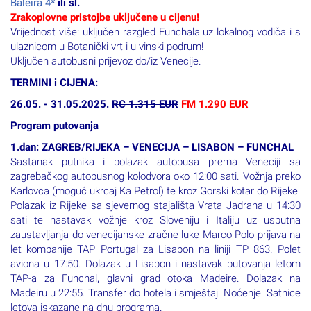
Baleira 4*
ili sl.
Zrakoplovne pristojbe uključene u cijenu!
Vrijednost više: uključen razgled Funchala uz lokalnog vodiča i s
ulaznicom u Botanički vrt i u vinski podrum!
Uključen autobusni prijevoz do/iz Venecije.
TERMINI i CIJENA:
26.05. - 31.05.2025.
RC 1.315 EUR
FM 1.290 EUR
Program putovanja
1.dan: ZAGREB/RIJEKA – VENECIJA – LISABON – FUNCHAL
Sastanak putnika i polazak autobusa prema Veneciji sa
zagrebačkog autobusnog kolodvora oko 12:00 sati. Vožnja preko
Karlovca (moguć ukrcaj Ka Petrol) te kroz Gorski kotar do Rijeke.
Polazak iz Rijeke sa sjevernog stajališta Vrata Jadrana u 14:30
sati te nastavak vožnje kroz Sloveniju i Italiju uz usputna
zaustavljanja do venecijanske zračne luke Marco Polo prijava na
let kompanije TAP Portugal za Lisabon na liniji TP 863. Polet
aviona u 17:50. Dolazak u Lisabon i nastavak putovanja letom
TAP-a za Funchal, glavni grad otoka Madeire. Dolazak na
Madeiru u 22:55. Transfer do hotela i smještaj. Noćenje. Satnice
letova iskazane na dnu programa.