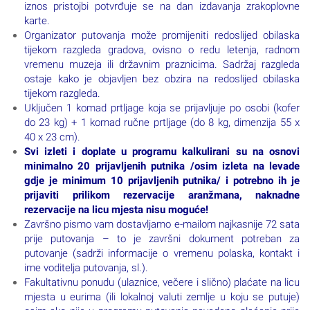
iznos pristojbi potvrđuje se na dan izdavanja zrakoplovne
karte.
Organizator putovanja može promijeniti redoslijed obilaska
tijekom razgleda gradova, ovisno o redu letenja, radnom
vremenu muzeja ili državnim praznicima. Sadržaj razgleda
ostaje kako je objavljen bez obzira na redoslijed obilaska
tijekom razgleda.
Uključen 1 komad prtljage koja se prijavljuje po osobi (kofer
do 23 kg) + 1 komad ručne prtljage (do 8 kg, dimenzija 55 x
40 x 23 cm).
Svi izleti i doplate u programu kalkulirani su na osnovi
minimalno 20 prijavljenih putnika /osim izleta na levade
gdje je minimum 10 prijavljenih putnika/ i potrebno ih je
prijaviti prilikom rezervacije aranžmana, naknadne
rezervacije na licu mjesta nisu moguće!
Završno pismo vam dostavljamo e-mailom najkasnije 72 sata
prije putovanja – to je završni dokument potreban za
putovanje (sadrži informacije o vremenu polaska, kontakt i
ime voditelja putovanja, sl.).
Fakultativnu ponudu (ulaznice, večere i slično) plaćate na licu
mjesta u eurima (ili lokalnoj valuti zemlje u koju se putuje)