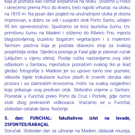
koja je poznata kao centar korparstva na otoku. Stižemo u Poiso
i skrećemo prema Pico do Arieiro, treći najviši vrhunac na otoku,
na 1810 m. Na jasan dan pogled na unutrašnjost otoka je doista
impresivan, a dobro se vidi i susjedni otok Porto Santo, udaljen
95 km sjeveroistočno. Spuštamo se kroz laurisilva šumu, tzv.
primitivnu šumu na Madeiri i stižemo do Ribeiro Frio, mjesta
blagoslovljenog izuzetno bogatom vegetacijom i s malenom
farmom pastrva koja je postala obavezni stop za svakog
posjetitelja otoka. Sljedeća postaja je Faial gdje je planiran ručak
(uključen u cijenu izleta). Poslije ručka nastavljamo svoj izlet
odlaskom u Santanu, mjestašce poznatom svakog tko je ikad
gledao fotografije s Madeire jer su upravo tamo one poznate,
slikovite bijele trokutaste kućice plavih ili crvenih obruba oko
prozora i sa slamnatim krovovima, motiv na svakoj razglednici
koja prikazuje ovaj predivan otok. Slobodno vrijeme u Santani.
Povratak u Funchal preko Porto da Cruz i Portele, gdje ćemo
stati zbog prekrasnih vidikovaca. Vraćamo se u Funchal,
slobodan ostatak dana. Noćenje.
5. dan: FUNCHAL: fakultativno izlet na levade,
25FONTES/RABAÇAL
Doručak. Slobodan dan za uživanje na Madeiri, obilazak muzeja,