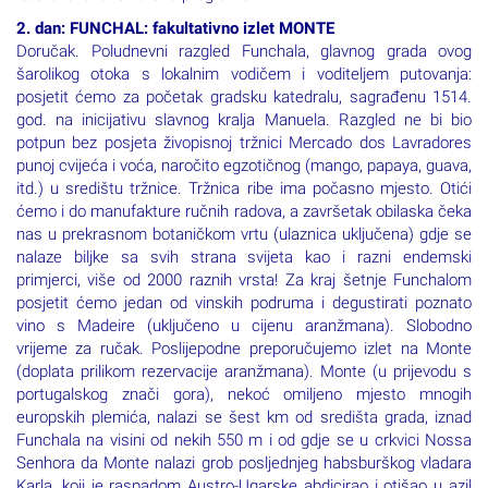
2. dan: FUNCHAL: fakultativno izlet MONTE
Doručak. Poludnevni razgled Funchala, glavnog grada ovog
šarolikog otoka s lokalnim vodičem i voditeljem putovanja:
posjetit ćemo za početak gradsku katedralu, sagrađenu 1514.
god. na inicijativu slavnog kralja Manuela. Razgled ne bi bio
potpun bez posjeta živopisnoj tržnici Mercado dos Lavradores
punoj cvijeća i voća, naročito egzotičnog (mango, papaya, guava,
itd.) u središtu tržnice. Tržnica ribe ima počasno mjesto. Otići
ćemo i do manufakture ručnih radova, a završetak obilaska čeka
nas u prekrasnom botaničkom vrtu (ulaznica uključena) gdje se
nalaze biljke sa svih strana svijeta kao i razni endemski
primjerci, više od 2000 raznih vrsta! Za kraj šetnje Funchalom
posjetit ćemo jedan od vinskih podruma i degustirati poznato
vino s Madeire (uključeno u cijenu aranžmana). Slobodno
vrijeme za ručak. Poslijepodne preporučujemo izlet na Monte
(doplata prilikom rezervacije aranžmana). Monte (u prijevodu s
portugalskog znači gora), nekoć omiljeno mjesto mnogih
europskih plemića, nalazi se šest km od središta grada, iznad
Funchala na visini od nekih 550 m i od gdje se u crkvici Nossa
Senhora da Monte nalazi grob posljednjeg habsburškog vladara
Karla, koji je raspadom Austro-Ugarske abdicirao i otišao u azil