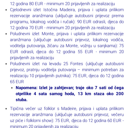
12 godina 80 EUR - minimum 20 prijavljenih za realizaciju
Cjelodnevni izlet Istočna Madeira, prijava i uplata prilikom
rezervacije aranžmana (uključuje autobusni prijevoz prema
programu, lokalnog vodiča i ručak): 90 EUR odrasli, djeca do
12 godina 70 EUR - minimum 20 prijavljenih za realizaciju
Poludnevni izlet Monte, prijava i uplata prilikom rezervacije
aranžmana (uključuje autobusni prijevoz, lokalnog vodiča,
voditelja putovanja, žičaru za Monte, vožnju u sanjkama): 75
EUR odrasli, djeca do 12 godina 55 EUR - minimum 20
prijavljenih za realizaciju
Poludnevni izlet na levadu 25 Fontes (uključuje autobusni
prijevoz, pratnju voditelja putovanja – minimum potreban za
realizaciju 10 prijavljenih putnika): 75 EUR, djeca do 12 godina
65 EUR
Napomena: Izlet je zahtjevan; traje oko 7 sati od čega
otprilike 4 sata samog hoda, 13 km staza oko 200
stuba.
Tipična večer uz folklor s Madeire, prijava i uplata prilikom
rezervacije aranžmana (uključuje autobusni prijevoz, večeru
uz piće i folklorni show): 75 EUR, djeca do 12 godina 60 EUR -
minimum 20 prijavljenih za realizaciju