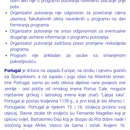
osim ako nije u programu putovanja navedeno plaćanje prije
puta.
Organizator putovanja nije odgovoran za povećanje cijena
ulaznica, fakultativnih izleta navedenih u programu na dan
formiranja programa.
Organizator putovanja ne snosi odgovornost za eventualne
drugačije usmene informacije o programu putovanja.
Organizator putovanja zadržava pravo promjene redoslijeda
programa.
Program nije prikladan za osobe sa smanjenom
pokretljivošću.
Portugal
je država na zapadu Europe, na istoku i sjeveru graniči
sa Španjolskom, a na zapadu i jugu izlazi na Atlantski ocean.
Ime Portugal, samo po sebi otkriva dijelove rane povijesti ove
zemlje - ono potiče od rimskog imena Portus Cale, moguće
mješavine grčkog i latinskog imena koje znači "Lijepa luka".
Portugal je postao kraljevina 1139.g., a prvi kralj je bio Afonso I.
Portugalski. Portugal je tijekom 15. i 16. stoljeća proširio svoj
utjecaj. Slavne osobe tih stoljeća su: Fernando Magellan koji je
oplovio svijet, Bartolomeo Diaz koji je dospio do Rta dobre nade i
istočnog kraja Afrike, Vasco da Gama i ostali. Krajem 16.