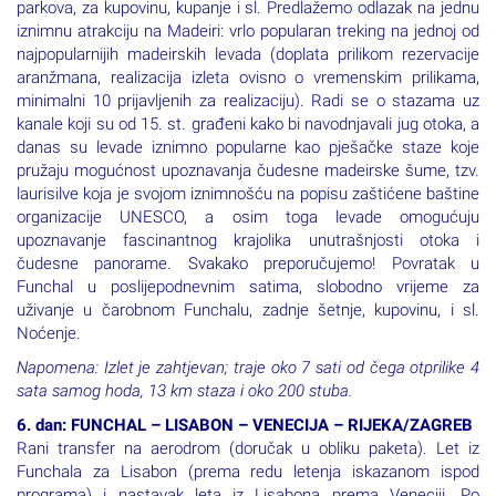
parkova, za kupovinu, kupanje i sl. Predlažemo odlazak na jednu
iznimnu atrakciju na Madeiri: vrlo popularan treking na jednoj od
najpopularnijih madeirskih levada (doplata prilikom rezervacije
aranžmana, realizacija izleta ovisno o vremenskim prilikama,
minimalni 10 prijavljenih za realizaciju). Radi se o stazama uz
kanale koji su od 15. st. građeni kako bi navodnjavali jug otoka, a
danas su levade iznimno popularne kao pješačke staze koje
pružaju mogućnost upoznavanja čudesne madeirske šume, tzv.
laurisilve koja je svojom iznimnošću na popisu zaštićene baštine
organizacije UNESCO, a osim toga levade omogućuju
upoznavanje fascinantnog krajolika unutrašnjosti otoka i
čudesne panorame. Svakako preporučujemo! Povratak u
Funchal u poslijepodnevnim satima, slobodno vrijeme za
uživanje u čarobnom Funchalu, zadnje šetnje, kupovinu, i sl.
Noćenje.
Napomena: Izlet je zahtjevan; traje oko 7 sati od čega otprilike 4
sata samog hoda, 13 km staza i oko 200 stuba.
6. dan: FUNCHAL – LISABON – VENECIJA – RIJEKA/ZAGREB
Rani transfer na aerodrom (doručak u obliku paketa). Let iz
Funchala za Lisabon (prema redu letenja iskazanom ispod
programa) i nastavak leta iz Lisabona prema Veneciji. Po