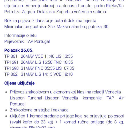
slijetanju u Veneciju ukrcaj u autobus i transfer preko Rijeke/Ka
Petrol za Zagreb. Dolazak u Zagreb u večernjim satima.
Rok za prijavu: 7 dana prije puta ili dok ima mjesta
Minimalan broj putnika: 25 / Maksimalan broj putnika: 30
Informacije o letu
Prijevoznik: TAP Portugal
Polazak 26.05.
TP 861 26MAY VCE 11:40 LIS 13:55
TP1691 26MAY LIS 16:50 FNC 18:35
TP1698 31MAY FNC 05:55 LIS 07:35
TP 862 31MAY LIS 14:15 VCE 18:10
Cijena uključuje
Prijevoz zrakoplovom u ekonomskoj klasi na relaciji Venecija–
Lisabon–Funchal–Lisabon–Venecija kompanije TAP Air
Portugal
Zrakoplovne pristojbe i naknade
uključen 1 komad predane prtljage koja se prijavljuje po osobi
(svaki kofer do 23 kg) + 1 komad ručne prtljage (do 8 kg,
dimenzija 55x40x23 cm)