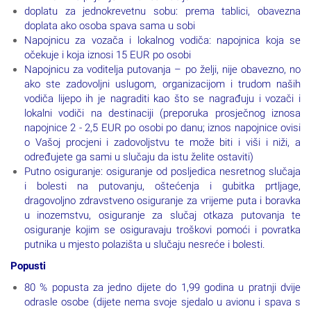
doplatu za jednokrevetnu sobu: prema tablici, obavezna
doplata ako osoba spava sama u sobi
Napojnicu za vozača i lokalnog vodiča: napojnica koja se
očekuje i koja iznosi 15 EUR po osobi
Napojnicu za voditelja putovanja – po želji, nije obavezno, no
ako ste zadovoljni uslugom, organizacijom i trudom naših
vodiča lijepo ih je nagraditi kao što se nagrađuju i vozači i
lokalni vodiči na destinaciji (preporuka prosječnog iznosa
napojnice 2 - 2,5 EUR po osobi po danu; iznos napojnice ovisi
o Vašoj procjeni i zadovoljstvu te može biti i viši i niži, a
određujete ga sami u slučaju da istu želite ostaviti)
Putno osiguranje: osiguranje od posljedica nesretnog slučaja
i bolesti na putovanju, oštećenja i gubitka prtljage,
dragovoljno zdravstveno osiguranje za vrijeme puta i boravka
u inozemstvu, osiguranje za slučaj otkaza putovanja te
osiguranje kojim se osiguravaju troškovi pomoći i povratka
putnika u mjesto polazišta u slučaju nesreće i bolesti.
Popusti
80 % popusta za jedno dijete do 1,99 godina u pratnji dvije
odrasle osobe (dijete nema svoje sjedalo u avionu i spava s