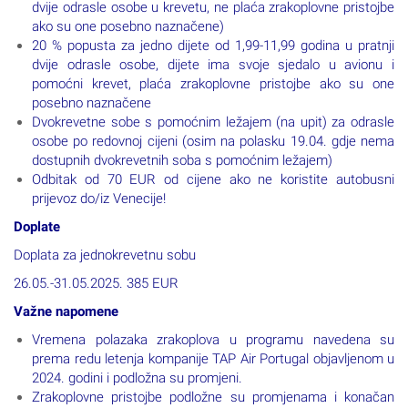
dvije odrasle osobe u krevetu, ne plaća zrakoplovne pristojbe
ako su one posebno naznačene)
20 % popusta za jedno dijete od 1,99-11,99 godina u pratnji
dvije odrasle osobe, dijete ima svoje sjedalo u avionu i
pomoćni krevet, plaća zrakoplovne pristojbe ako su one
posebno naznačene
Dvokrevetne sobe s pomoćnim ležajem (na upit) za odrasle
osobe po redovnoj cijeni (osim na polasku 19.04. gdje nema
dostupnih dvokrevetnih soba s pomoćnim ležajem)
Odbitak od 70 EUR od cijene ako ne koristite autobusni
prijevoz do/iz Venecije!
Doplate
Doplata za jednokrevetnu sobu
26.05.-31.05.2025. 385 EUR
Važne napomene
Vremena polazaka zrakoplova u programu navedena su
prema redu letenja kompanije TAP Air Portugal objavljenom u
2024. godini i podložna su promjeni.
Zrakoplovne pristojbe podložne su promjenama i konačan