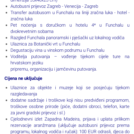
Autobusni prijevoz Zagreb - Venecija - Zagreb
Transfer autobusom u Funchalu na liniji zračna luka - hotel -
zračna luka
Pet noćenja s doručkom u hotelu 4* u Funchalu u
dvokrevetnim sobama
Razgled Funchala panoramski i pješački uz lokalnog vodiča
Ulaznica za Botanički vrt u Funchalu
Degustaciju vina u vinskom podrumu u Funchalu
Voditelja putovanja – vođenje tijekom cijele ture na
hrvatskom jeziku
pripremu, organizaciju i jamčevinu putovanja.
Cijena ne uključuje
Ulaznice za objekte i muzeje koji se posjećuju tijekom
razgledavanja
dodatne sadržaje i troškove koji nisu predviđeni programom,
troškove osobne prirode (piće, dodatni obroci, telefon, karte
za javni gradski prijevoz i sl.)
Cjelodnevni izlet Zapadna Madeira, prijava i uplata prilikom
rezervacije aranžmana (uključuje autobusni prijevoz prema
programu, lokalnog vodiča i ručak): 100 EUR odrasli, djeca do