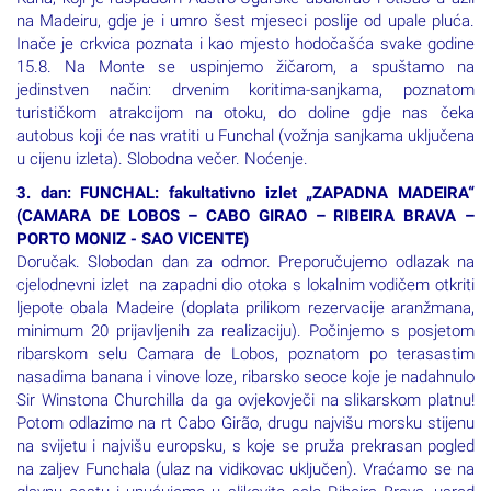
na Madeiru, gdje je i umro šest mjeseci poslije od upale pluća.
Inače je crkvica poznata i kao mjesto hodočašća svake godine
15.8. Na Monte se uspinjemo žičarom, a spuštamo na
jedinstven način: drvenim koritima-sanjkama, poznatom
turističkom atrakcijom na otoku, do doline gdje nas čeka
autobus koji će nas vratiti u Funchal (vožnja sanjkama uključena
u cijenu izleta). Slobodna večer. Noćenje.
3. dan: FUNCHAL: fakultativno izlet „ZAPADNA MADEIRA“
(CAMARA DE LOBOS – CABO GIRAO – RIBEIRA BRAVA –
PORTO MONIZ - SAO VICENTE)
Doručak. Slobodan dan za odmor. Preporučujemo odlazak na
cjelodnevni izlet na zapadni dio otoka s lokalnim vodičem otkriti
ljepote obala Madeire (doplata prilikom rezervacije aranžmana,
minimum 20 prijavljenih za realizaciju). Počinjemo s posjetom
ribarskom selu Camara de Lobos, poznatom po terasastim
nasadima banana i vinove loze, ribarsko seoce koje je nadahnulo
Sir Winstona Churchilla da ga ovjekovječi na slikarskom platnu!
Potom odlazimo na rt Cabo Girão, drugu najvišu morsku stijenu
na svijetu i najvišu europsku, s koje se pruža prekrasan pogled
na zaljev Funchala (ulaz na vidikovac uključen). Vraćamo se na