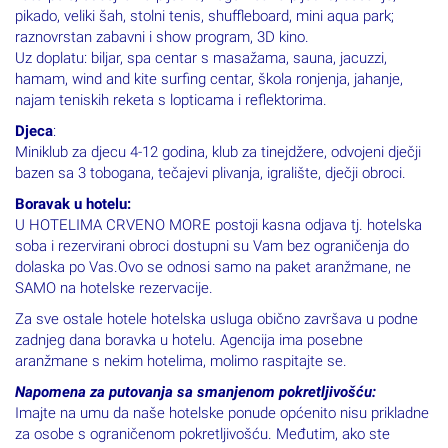
pikado, veliki šah, stolni tenis, shuffleboard, mini aqua park;
raznovrstan zabavni i show program, 3D kino.
Uz doplatu: biljar, spa centar s masažama, sauna, jacuzzi,
hamam, wind and kite surfing centar, škola ronjenja, jahanje,
najam teniskih reketa s lopticama i reflektorima.
Djeca
:
Miniklub za djecu 4-12 godina, klub za tinejdžere, odvojeni dječji
bazen sa 3 tobogana, tečajevi plivanja, igralište, dječji obroci.
Boravak u hotelu:
U HOTELIMA CRVENO MORE postoji kasna odjava tj. hotelska
soba i rezervirani obroci dostupni su Vam bez ograničenja do
dolaska po Vas.Ovo se odnosi samo na paket aranžmane, ne
SAMO na hotelske rezervacije.
Za sve ostale hotele hotelska usluga obično završava u podne
zadnjeg dana boravka u hotelu. Agencija ima posebne
aranžmane s nekim hotelima, molimo raspitajte se.
Napomena za putovanja sa smanjenom pokretljivošću:
Imajte na umu da naše hotelske ponude općenito nisu prikladne
za osobe s ograničenom pokretljivošću. Međutim, ako ste