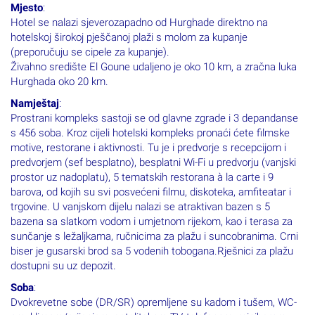
Mjesto
:
Hotel se nalazi sjeverozapadno od Hurghade direktno na
hotelskoj širokoj pješčanoj plaži s molom za kupanje
(preporučuju se cipele za kupanje).
Živahno središte El Goune udaljeno je oko 10 km, a zračna luka
Hurghada oko 20 km.
Namještaj
:
Prostrani kompleks sastoji se od glavne zgrade i 3 depandanse
s 456 soba. Kroz cijeli hotelski kompleks pronaći ćete filmske
motive, restorane i aktivnosti. Tu je i predvorje s recepcijom i
predvorjem (sef besplatno), besplatni Wi-Fi u predvorju (vanjski
prostor uz nadoplatu), 5 tematskih restorana à la carte i 9
barova, od kojih su svi posvećeni filmu, diskoteka, amfiteatar i
trgovine. U vanjskom dijelu nalazi se atraktivan bazen s 5
bazena sa slatkom vodom i umjetnom rijekom, kao i terasa za
sunčanje s ležaljkama, ručnicima za plažu i suncobranima. Crni
biser je gusarski brod sa 5 vodenih tobogana.Rješnici za plažu
dostupni su uz depozit.
Soba
:
Dvokrevetne sobe (DR/SR) opremljene su kadom i tušem, WC-