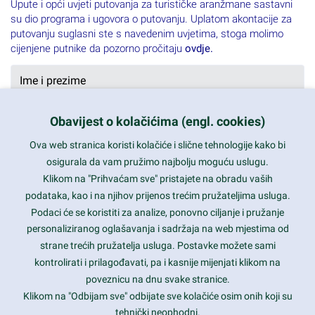
Upute i opći uvjeti putovanja za turističke aranžmane sastavni
su dio programa i ugovora o putovanju. Uplatom akontacije za
putovanju suglasni ste s navedenim uvjetima, stoga molimo
cijenjene putnike da pozorno pročitaju
ovdje.
Obavijest o kolačićima (engl. cookies)
Ova web stranica koristi kolačiće i slične tehnologije kako bi
osigurala da vam pružimo najbolju moguću uslugu.
Klikom na "Prihvaćam sve" pristajete na obradu vaših
podataka, kao i na njihov prijenos trećim pružateljima usluga.
Podaci će se koristiti za analize, ponovno ciljanje i pružanje
personaliziranog oglašavanja i sadržaja na web mjestima od
strane trećih pružatelja usluga. Postavke možete sami
kontrolirati i prilagođavati, pa i kasnije mijenjati klikom na
poveznicu na dnu svake stranice.
Klikom na "Odbijam sve" odbijate sve kolačiće osim onih koji su
tehnički neophodni.