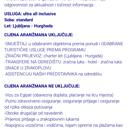
odgovornost za aktualnost i točnost informacija.
USLUGA: ultra all inclusive
Soba: standard
Let: Ljubljana - Hurghada
CIJENA ARANŽMANA UKLJUČUJE:
-SMJEŠTAJ: u odabranim objektima prema ponudi i ODABRANE
TURISTIČKE USLUGE PREMA PROGRAMU
-ZRAČNI PRIJEVOZ: charter let (Ljubljana - Hurgada)
-TRANSFERE NA ODREDIŠTU: zračna luka - hotel - zračna luka
-SNACK U ZRAKOPLOVU
-ASISTENCIJU NAŠIH PREDSTAVNIKA na odredištu
CIJENA ARANŽMANA NE UKLJUČUJE:
-Vizu za Egipat (obavezna doplata, plaćanje na licu mjesta)
-Putno zdravstveno osiguranje, osiguranje prtljage i osiguranje
od rizika otkaza putovanja
-Obroke drugačije od navedenih
-Prijenos prtljage u zrakoplovnim lukama
-Napojnicu vozačima i vodičima, najam opreme na plažama kao