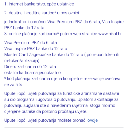
1. internet bankarstvo, opće uplatnice
2. debitne i kreditne kartice* u poslovnici:
jednokratno i obročno: Visa Premium PBZ do 6 rata, Visa Inspire
PBZ banke do 12 rata
3. on-line plaćanje karticama* putem web stranice www.nikal.hr
Visa Premium PBZ do 6 rata
Visa Inspire PBZ banke do 12 rata
Master Card Zagrebačke banke do 12 rata ( potreban token ili
m-token/aplikacija)
Diners karticama do 12 rata
ostalim karticama jednokratno
* kod plaćanja karticama cijena kompletne rezervacije uvećava
se za 5 %
Upute i opći uvjeti putovanja za turističke aranžmane sastavni
su dio programa i ugovora o putovanju. Uplatom akontacije za
putovanju suglasni ste s navedenim uvjetima, stoga molimo
cijenjene putnike da pozorno pročitaju uvjete.
Upute i opći uvjeti putovanja možete pronaći
ovdje