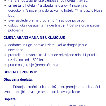
transfer od zračne luke Denpasar do hotela i natrag,
smještaj u hotelu 4* u Ubudu na osnovi 4 noćenja s
doručkom i 3 noćenja s doručkom u hotelu 4* na plaži u Nusa
Dui,
sve razglede prema programu, 1 sat joge po osobi
uslugu lokalnog agenta na destinaciji i troškove organizacije
putovanja
CIJENA ARANŽMANA NE UKLJUČUJE:
dodatne usluge, obroke i izlete ukoliko drugačije nije
navedeno
pratitelja putovanja: ukoliko bude prijavljeno min. 11 putnika
uz doplatu od 1.590 kn
putno osiguranje (preporučamo)
DOPLATE I POPUSTI:
Obavezna doplata:
· Pristojbe zračnih luka podložne su promjenama i konačni
iznos pristojbi potvrđuje se na dan izdavanja karte.
Doplata: