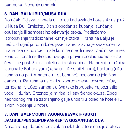
panteona. Noćenje u hotelu.
6. DAN: BALI/UBUD/NUSA DUA
Doručak. Odjava iz hotela u Ubudu i odlazak do hotela 4* na plaži
u Nusa Dui. Smještaj. Dan slobodan za kupanje, sunčanje,
opuštanje ili samostalno otkrivanje otoka. Predlažemo
isprobavanje tradicionalne kuhinje otoka. Hrana na Baliju je
nešto drugačija od indonezijske hrane. Glavna je svakodnevna
hrana riža uz povrće i male količine ribe ili mesa. Začini se uvijek
koriste. Turisti rijetko kad uživaju u pravim poslasticama jer se
često ne poslužuju u hotelima i restoranima. Na nekoj od tržnica
isprobajte Babur ayam (kaša od riže s piletinom), Lontong (riža
kuhana na pari, smotana u list banane), nacionalno jelo Nasi
campur (riža kuhana na pari s izborom mesa, povrća, tofua,
tempeha i vrućeg sambala). Svakako isprobajte najpoznatije
voće – durian. Groznog je mirisa, ali savršenog okusa. Zbog
nesnosnog mirisa zabranjeno ga je unositi u pojedine hotele i u
avion. Noćenje u hotelu.
7. DAN: BALI/MOUNT AGUNG/BESAKIH/BUKIT
JAMBUL/PENGLIPURAN/KERTA GOSA/NUSA DUA
Nakon ranog doručka odlazak na izlet do istočnog dijela otoka