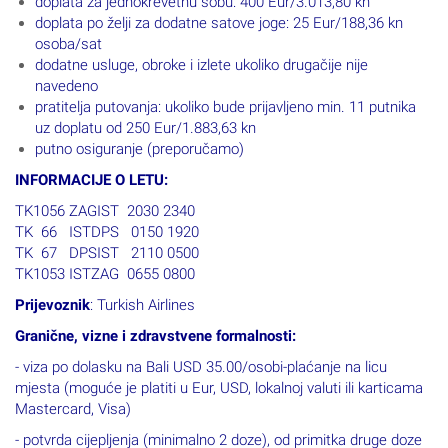
doplata za jednokrevetnu sobu: 400 Eur/3.013,80 kn
doplata po želji za dodatne satove joge: 25 Eur/188,36 kn
osoba/sat
dodatne usluge, obroke i izlete ukoliko drugačije nije
navedeno
pratitelja putovanja: ukoliko bude prijavljeno min. 11 putnika
uz doplatu od 250 Eur/1.883,63 kn
putno osiguranje (preporučamo)
INFORMACIJE O LETU:
TK1056 ZAGIST 2030 2340
TK 66 ISTDPS 0150 1920
TK 67 DPSIST 2110 0500
TK1053 ISTZAG 0655 0800
Prijevoznik
: Turkish Airlines
Granične, vizne i zdravstvene formalnosti:
- viza po dolasku na Bali USD 35.00/osobi-plaćanje na licu
mjesta (moguće je platiti u Eur, USD, lokalnoj valuti ili karticama
Mastercard, Visa)
- potvrda cijepljenja (minimalno 2 doze), od primitka druge doze