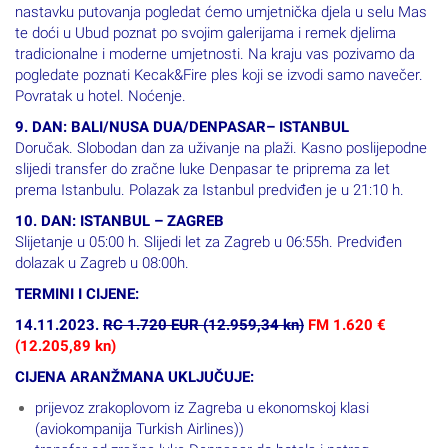
nastavku putovanja pogledat ćemo umjetnička djela u selu Mas
te doći u Ubud poznat po svojim galerijama i remek djelima
tradicionalne i moderne umjetnosti. Na kraju vas pozivamo da
pogledate poznati Kecak&Fire ples koji se izvodi samo navečer.
Povratak u hotel. Noćenje.
9. DAN: BALI/NUSA DUA/DENPASAR– ISTANBUL
Doručak. Slobodan dan za uživanje na plaži. Kasno poslijepodne
slijedi transfer do zračne luke Denpasar te priprema za let
prema Istanbulu. Polazak za Istanbul predviđen je u 21:10 h.
10. DAN: ISTANBUL – ZAGREB
Slijetanje u 05:00 h. Slijedi let za Zagreb u 06:55h. Predviđen
dolazak u Zagreb u 08:00h.
TERMINI I CIJENE:
14.11.2023.
RC 1.720 EUR (12.959,34 kn)
FM 1.620 €
(12.205,89 kn)
CIJENA ARANŽMANA UKLJUČUJE:
prijevoz zrakoplovom iz Zagreba u ekonomskoj klasi
(aviokompanija Turkish Airlines))