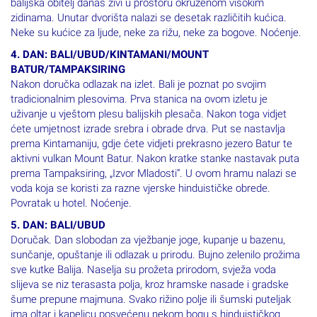
balijska obitelj danas živi u prostoru okruženom visokim
zidinama. Unutar dvorišta nalazi se desetak različitih kućica.
Neke su kućice za ljude, neke za rižu, neke za bogove. Noćenje.
4. DAN: BALI/UBUD/KINTAMANI/MOUNT
BATUR/TAMPAKSIRING
Nakon doručka odlazak na izlet. Bali je poznat po svojim
tradicionalnim plesovima. Prva stanica na ovom izletu je
uživanje u vještom plesu balijskih plesača. Nakon toga vidjet
ćete umjetnost izrade srebra i obrade drva. Put se nastavlja
prema Kintamaniju, gdje ćete vidjeti prekrasno jezero Batur te
aktivni vulkan Mount Batur. Nakon kratke stanke nastavak puta
prema Tampaksiring, „Izvor Mladosti“. U ovom hramu nalazi se
voda koja se koristi za razne vjerske hinduističke obrede.
Povratak u hotel. Noćenje.
5. DAN: BALI/UBUD
Doručak. Dan slobodan za vježbanje joge, kupanje u bazenu,
sunčanje, opuštanje ili odlazak u prirodu. Bujno zelenilo prožima
sve kutke Balija. Naselja su prožeta prirodom, svježa voda
slijeva se niz terasasta polja, kroz hramske nasade i gradske
šume prepune majmuna. Svako rižino polje ili šumski puteljak
ima oltar i kapelicu posvećenu nekom bogu s hinduističkog