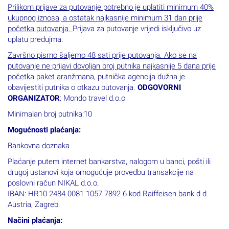
Prilikom prijave za putovanje potrebno je uplatiti minimum 40%
ukupnog iznosa, a ostatak najkasnije minimum 31 dan prije
početka putovanja.
Prijava za putovanje vrijedi isključivo uz
uplatu predujma.
Završno pismo šaljemo 48 sati prije putovanja. Ako se na
putovanje ne prijavi dovoljan broj putnika najkasnije 5 dana prije
početka paket aranžmana
, putnička agencija dužna je
obavijestiti putnika o otkazu putovanja.
ODGOVORNI
ORGANIZATOR
: Mondo travel d.o.o
Minimalan broj putnika:10
Mogućnosti plaćanja:
Bankovna doznaka
Plaćanje putem internet bankarstva, nalogom u banci, pošti ili
drugoj ustanovi koja omogućuje provedbu transakcije na
poslovni račun NIKAL d.o.o.
IBAN: HR10 2484 0081 1057 7892 6 kod Raiffeisen bank d.d.
Austria, Zagreb.
Načini plaćanja: