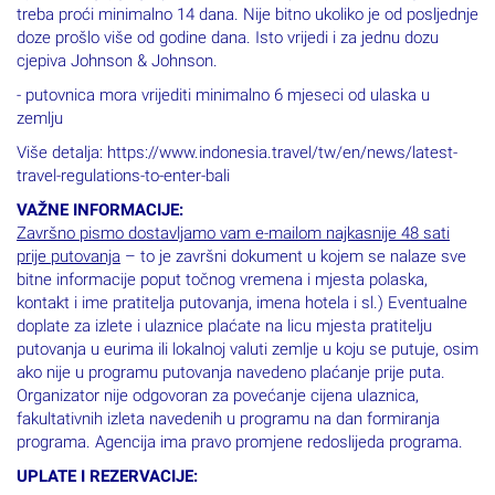
treba proći minimalno 14 dana. Nije bitno ukoliko je od posljednje
doze prošlo više od godine dana. Isto vrijedi i za jednu dozu
cjepiva Johnson & Johnson.
- putovnica mora vrijediti minimalno 6 mjeseci od ulaska u
zemlju
Više detalja: https://www.indonesia.travel/tw/en/news/latest-
travel-regulations-to-enter-bali
VAŽNE INFORMACIJE:
Završno pismo dostavljamo vam e-mailom najkasnije 48 sati
prije putovanja
– to je završni dokument u kojem se nalaze sve
bitne informacije poput točnog vremena i mjesta polaska,
kontakt i ime pratitelja putovanja, imena hotela i sl.) Eventualne
doplate za izlete i ulaznice plaćate na licu mjesta pratitelju
putovanja u eurima ili lokalnoj valuti zemlje u koju se putuje, osim
ako nije u programu putovanja navedeno plaćanje prije puta.
Organizator nije odgovoran za povećanje cijena ulaznica,
fakultativnih izleta navedenih u programu na dan formiranja
programa. Agencija ima pravo promjene redoslijeda programa.
UPLATE I REZERVACIJE: