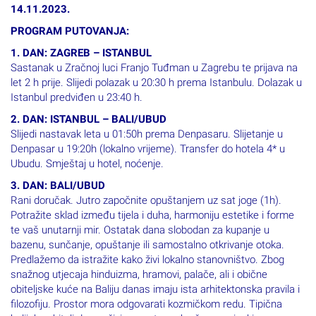
14.11.2023.
PROGRAM PUTOVANJA:
1. DAN: ZAGREB – ISTANBUL
Sastanak u Zračnoj luci Franjo Tuđman u Zagrebu te prijava na
let 2 h prije. Slijedi polazak u 20:30 h prema Istanbulu. Dolazak u
Istanbul predviđen u 23:40 h.
2. DAN: ISTANBUL – BALI/UBUD
Slijedi nastavak leta u 01:50h prema Denpasaru. Slijetanje u
Denpasar u 19:20h (lokalno vrijeme). Transfer do hotela 4* u
Ubudu. Smještaj u hotel, noćenje.
3. DAN: BALI/UBUD
Rani doručak. Jutro započnite opuštanjem uz sat joge (1h).
Potražite sklad između tijela i duha, harmoniju estetike i forme
te vaš unutarnji mir. Ostatak dana slobodan za kupanje u
bazenu, sunčanje, opuštanje ili samostalno otkrivanje otoka.
Predlažemo da istražite kako živi lokalno stanovništvo. Zbog
snažnog utjecaja hinduizma, hramovi, palače, ali i obične
obiteljske kuće na Baliju danas imaju ista arhitektonska pravila i
filozofiju. Prostor mora odgovarati kozmičkom redu. Tipična