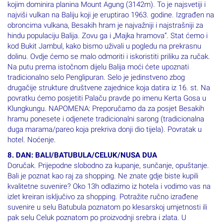
kojim dominira planina Mount Agung (3142m). To je najsvetiji i
najviši vulkan na Baliju koji je eruptirao 1963. godine. Izgrađen na
obroncima vulkana, Besakih hram je najvažniji i najstrašniji za
hindu populaciju Balija. Zovu ga i „Majka hramova“. Stat ćemo i
kod Bukit Jambul, kako bismo uživali u pogledu na prekrasnu
dolinu. Ovdje ćemo se malo odmoriti i iskoristiti priliku za ručak.
Na putu prema istočnom dijelu Balija moći ćete upoznati
tradicionalno selo Penglipuran. Selo je jedinstveno zbog
drugačije strukture društvene zajednice koja datira iz 16. st. Na
povratku ćemo posjetiti Palaču pravde po imenu Kerta Gosa u
Klungkungu. NAPOMENA: Preporučamo da za posjet Besakih
hramu ponesete i odjenete tradicionalni sarong (tradicionalna
duga marama/pareo koja prekriva donji dio tijela). Povratak u
hotel. Noćenje.
8. DAN: BALI/BATUBULA/CELUK/NUSA DUA
Doručak. Prijepodne slobodno za kupanje, sunčanje, opuštanje.
Bali je poznat kao raj za shopping. Ne znate gdje biste kupili
kvalitetne suvenire? Oko 13h odlazimo iz hotela i vodimo vas na
izlet kreiran isključivo za shopping. Potražite ručno izrađene
suvenire u selu Batubula poznatom po klesarskoj umjetnosti ili
pak selu Celuk poznatom po proizvodnji srebra i zlata. U