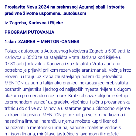
Proslavite Novu 2024 na prekrasnoj Azurnoj obali i stvorite
predivne životne uspomene...autobusom
iz Zagreba, Karlovca i Rijeke
PROGRAM PUTOVANJA
1.dan ZAGREB – MENTON-CANNES
Polazak autobusa s Autobusnog kolodvora Zagreb u 5:00 sati, iz
Karlovca u 05:30 te sa stajališta Vrata Jadrana kod Rijeke u
07:30 sati (polazak iz Karlovca i sa stajališta Vrata Jadrana
potrebno je prijaviti prilikom rezervacije aranžmana!). Vožnja kroz
Sloveniju i Italiju uz kraća zaustavljanja putem do ljetovališta
MENTON uz samu talijansku granicu, nekadašnjeg prebivališta
poznatih umjetnika i jednog od najljepših mjesta rivijere s dugom
plažom i promenadom uz more. Kratki obilazak uključuje šetnju
„promenadom sunca“ uz gradsku vijećnicu, tipičnu provansalsku
tržnicu do crkve sv. Mihovila u starome gradu. Slobodno vrijeme
za kavu i kupovinu. MENTON je poznat po velikim parkovima i
nasadima limuna i naranči, u njemu možete kupiti liker od
najpoznatijih mentonskih limuna, sapune i toaletne vodice s
mirisom limuna, mirišljave jastučiće s lavandom ili možete