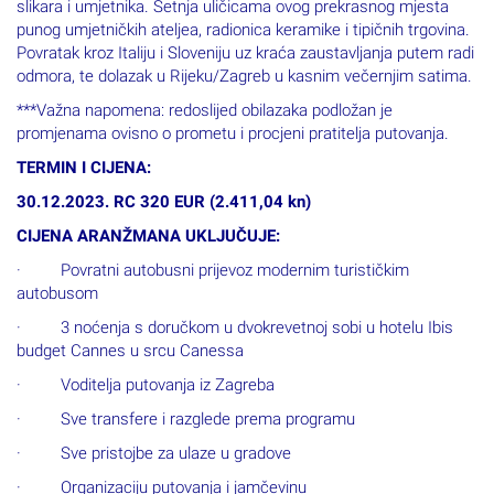
slikara i umjetnika. Šetnja uličicama ovog prekrasnog mjesta
punog umjetničkih ateljea, radionica keramike i tipičnih trgovina.
Povratak kroz Italiju i Sloveniju uz kraća zaustavljanja putem radi
odmora, te dolazak u Rijeku/Zagreb u kasnim večernjim satima.
***Važna napomena: redoslijed obilazaka podložan je
promjenama ovisno o prometu i procjeni pratitelja putovanja.
TERMIN I CIJENA:
30.12.2023. RC 320 EUR (2.411,04 kn)
CIJENA ARANŽMANA UKLJUČUJE:
· Povratni autobusni prijevoz modernim turističkim
autobusom
· 3 noćenja s doručkom u dvokrevetnoj sobi u hotelu Ibis
budget Cannes u srcu Canessa
· Voditelja putovanja iz Zagreba
· Sve transfere i razglede prema programu
· Sve pristojbe za ulaze u gradove
· Organizaciju putovanja i jamčevinu