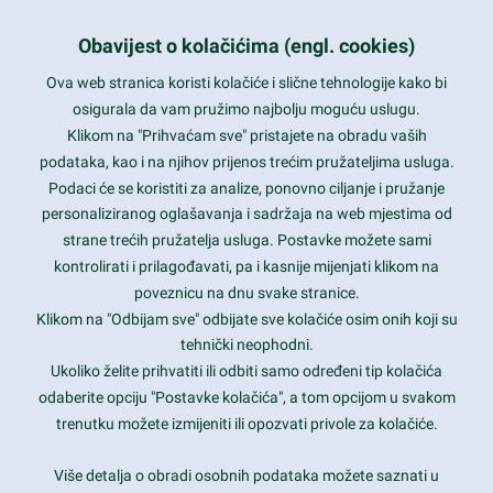
Obavijest o kolačićima (engl. cookies)
Ova web stranica koristi kolačiće i slične tehnologije kako bi
osigurala da vam pružimo najbolju moguću uslugu.
Klikom na "Prihvaćam sve" pristajete na obradu vaših
podataka, kao i na njihov prijenos trećim pružateljima usluga.
Podaci će se koristiti za analize, ponovno ciljanje i pružanje
personaliziranog oglašavanja i sadržaja na web mjestima od
strane trećih pružatelja usluga. Postavke možete sami
kontrolirati i prilagođavati, pa i kasnije mijenjati klikom na
poveznicu na dnu svake stranice.
Klikom na "Odbijam sve" odbijate sve kolačiće osim onih koji su
tehnički neophodni.
Ukoliko želite prihvatiti ili odbiti samo određeni tip kolačića
odaberite opciju "Postavke kolačića", a tom opcijom u svakom
Pošalji
trenutku možete izmijeniti ili opozvati privole za kolačiće.
Više detalja o obradi osobnih podataka možete saznati u