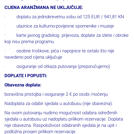
CIJENA ARANŽMANA NE UKLJUČUJE:
· doplatu za jednokrevetnu sobu od 125 EUR / 941,81 KN
· ulaznice za kulturno-povijesne spomenike i muzeje
· karte javnog gradskog prijevoza, doplate za izlete i obroke
koji nisu prema programu
· osobne troškove, pića i napojnice te ostalo što nije
navedeno pod cijena uključuje
· osiguranje od otkaza putovanja (preporučujemo)
DOPLATE I POPUSTI:
Obavezna doplata:
boravišna pristojba i osiguranje 2 € po osobi /noćenju
Nadoplata za odabir sjedala u autobusu (nije obavezna):
Na ovom putovanju nudimo mogućnost odabira određenih
sjedala u autobusu uz nadoplatu prilikom rezervacije. Doplata
nije obavezna. Raspoloživost odabranih sjedala je na upit i
podložna provjeri prilikom rezervacije.