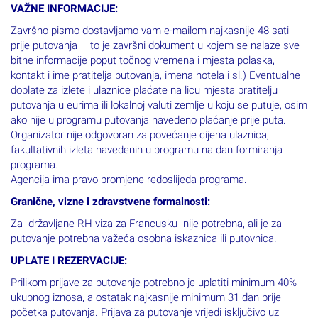
VAŽNE INFORMACIJE:
Završno pismo dostavljamo vam e-mailom najkasnije 48 sati
prije putovanja – to je završni dokument u kojem se nalaze sve
bitne informacije poput točnog vremena i mjesta polaska,
kontakt i ime pratitelja putovanja, imena hotela i sl.) Eventualne
doplate za izlete i ulaznice plaćate na licu mjesta pratitelju
putovanja u eurima ili lokalnoj valuti zemlje u koju se putuje, osim
ako nije u programu putovanja navedeno plaćanje prije puta.
Organizator nije odgovoran za povećanje cijena ulaznica,
fakultativnih izleta navedenih u programu na dan formiranja
programa.
Agencija ima pravo promjene redoslijeda programa.
Granične, vizne i zdravstvene formalnosti:
Za državljane RH viza za Francusku nije potrebna, ali je za
putovanje potrebna važeća osobna iskaznica ili putovnica.
UPLATE I REZERVACIJE:
Prilikom prijave za putovanje potrebno je uplatiti minimum 40%
ukupnog iznosa, a ostatak najkasnije minimum 31 dan prije
početka putovanja. Prijava za putovanje vrijedi isključivo uz