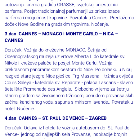
putovanja prema gradiću GRASSE, svjetskoj prijestolnici
parfema. Posjet tradicionalnoj parfumeriji uz prikaz izrade
parfema i mogućnost kupovine. Povratak u Cannes. Predlažemo
doček Nove Godine na gradskim trgovima. Noćenje.
3.dan CANNES – MONACO i MONTE CARLO – NICA –
CANNES
Doručak. Vožnja do kneževine MONACO. Šetnja od
Oceanografskog muzeja uz vrtove Alberta I. do katedrale sv.
Nikole i kneževe palače te posjet Monte Carlu. Vožnja
prekrasnom panoramskom cestom do Nice. Po dolasku u Nicu,
razgled stare jezgre Nice pješice: Trg Massena - tržnica cvijeća
Cours Saléya - katedrala sv. Reparate - palača Lascaris - slavno
šetalište Promenade des Anglais. Slobodno vrijeme za šetnju
starim gradom sa živopisnom tržnicom, ponudom provansalskih
začina, kandiranog voća, sapuna s mirisom lavande.. Povratak u
hotel. Noćenje.
4.dan CANNES – ST. PAUL DE VENCE – ZAGREB
Doručak. Odjava iz hotela te vožnja autobusom do St. Paul de
Vence- jednog od najljepših sela Provanse, inspiracije brojnih