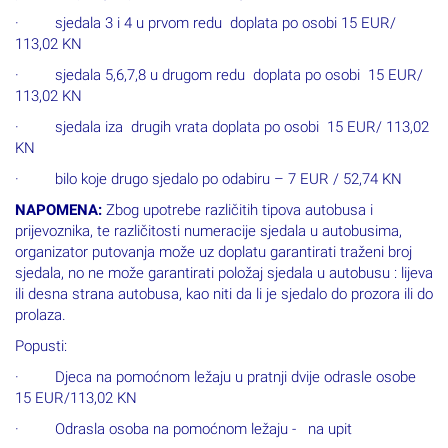
· sjedala 3 i 4 u prvom redu doplata po osobi 15 EUR/
113,02 KN
· sjedala 5,6,7,8 u drugom redu doplata po osobi 15 EUR/
113,02 KN
· sjedala iza drugih vrata doplata po osobi 15 EUR/ 113,02
KN
· bilo koje drugo sjedalo po odabiru – 7 EUR / 52,74 KN
NAPOMENA:
Zbog upotrebe različitih tipova autobusa i
prijevoznika, te različitosti numeracije sjedala u autobusima,
organizator putovanja može uz doplatu garantirati traženi broj
sjedala, no ne može garantirati položaj sjedala u autobusu : lijeva
ili desna strana autobusa, kao niti da li je sjedalo do prozora ili do
prolaza.
Popusti:
· Djeca na pomoćnom ležaju u pratnji dvije odrasle osobe
15 EUR/113,02 KN
· Odrasla osoba na pomoćnom ležaju - na upit