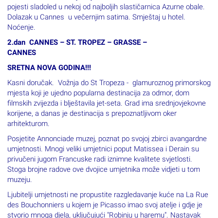
pojesti sladoled u nekoj od najboljih slastičarnica Azurne obale.
Dolazak u Cannes u večernjim satima. Smještaj u hotel.
Noćenje.
2.dan CANNES – ST. TROPEZ – GRASSE –
CANNES
SRETNA NOVA GODINA!!!
Kasni doručak. Vožnja do St Tropeza - glamuroznog primorskog
mjesta koji je ujedno popularna destinacija za odmor, dom
filmskih zvijezda i blještavila jet-seta. Grad ima srednjovjekovne
korijene, a danas je destinacija s prepoznatljivom oker
arhitekturom.
Posjetite Annonciade muzej, poznat po svojoj zbirci avangardne
umjetnosti. Mnogi veliki umjetnici poput Matissea i Derain su
privučeni jugom Francuske radi iznimne kvalitete svjetlosti.
Stoga brojne radove ove dvojice umjetnika može vidjeti u tom
muzeju.
Ljubitelji umjetnosti ne propustite razgledavanje kuće na La Rue
des Bouchonniers u kojem je Picasso imao svoj ​​atelje i gdje je
stvorio mnoga djela, uključujući "Robinju u haremu". Nastavak