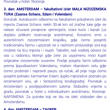
3. dan: AMSTERDAM – fakultativni izlet MALA NIZOZEMSKA
TURA (Zaanse Schans, Edam i Volendam)
Doručak. Autobusom odlazimo na fakultativni poludnevni izlet do
mjesta Zaanse Schans nekih 30-ak km od zračne luke gdje se
nalaze očuvane povijesne vjetrenjače, stare kuće i kanali (uz
doplatu prilikom rezervacije aranžmana). Konačno smo u
autentičnom nizozemskom krajoliku, gdje ćemo posjetiti
tradicionalnu farmu i upoznati se s načinom proizvodnje sira koji
možete na licu mjesta i i kupiti. Također, naš voditelj odvest će
vas u radionicu klompi gdje ćete za uspomenu moći kupiti
originalne nizozemske suvenire. Poslije posjeta farmi odlazimo
prema ljepuškastom Volendamu, malom ribarskom selu gdje
ćemo prošetati i napraviti pauzu za ručak, ali prije toga ćemo
posjetiti jednako šarmantan Edam, ljupko mjestašce poznato po
istoimenom siru, ali i fantastičnoj brodogradnji. Povratak u
Amsterdam u poslijepodnevnim satima. Slobodno vrijeme u
gradu, povratak u hotel u individualnom aranžmanu. Noćenje.
NAPOMENA: Za putnike koji ne idu na izlet, slobodan dan u
Amsterdamu.
4. dan: AMSTERDAM – ZAGREB