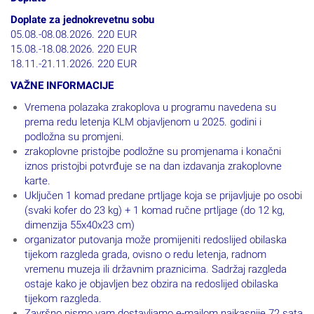
Doplate za jednokrevetnu sobu
05.08.-08.08.2026. 220 EUR
15.08.-18.08.2026. 220 EUR
18.11.-21.11.2026. 220 EUR
VAŽNE INFORMACIJE
Vremena polazaka zrakoplova u programu navedena su
prema redu letenja KLM objavljenom u 2025. godini i
podložna su promjeni.
zrakoplovne pristojbe podložne su promjenama i konačni
iznos pristojbi potvrđuje se na dan izdavanja zrakoplovne
karte.
Uključen 1 komad predane prtljage koja se prijavljuje po osobi
(svaki kofer do 23 kg) + 1 komad ručne prtljage (do 12 kg,
dimenzija 55x40x23 cm)
organizator putovanja može promijeniti redoslijed obilaska
tijekom razgleda grada, ovisno o redu letenja, radnom
vremenu muzeja ili državnim praznicima. Sadržaj razgleda
ostaje kako je objavljen bez obzira na redoslijed obilaska
tijekom razgleda.
Završno pismo vam dostavljamo e-mailom najkasnije 72 sata