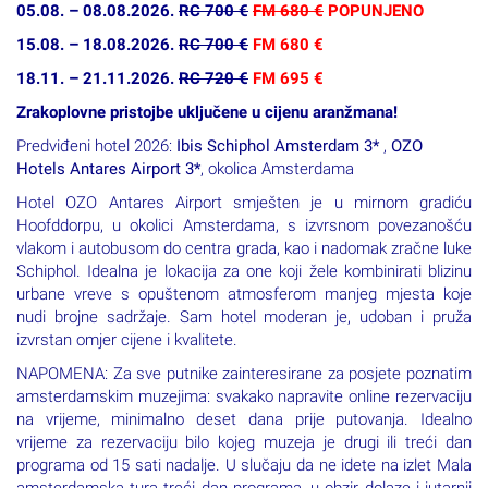
05.08. – 08.08.2026.
RC 700 €
FM 680 €
POPUNJENO
15.08. – 18.08.2026.
RC 700 €
FM 680 €
18.11. – 21.11.2026.
RC 720 €
FM 695 €
Zrakoplovne pristojbe uključene u
cijenu aranžmana!
Predviđeni hotel 2026:
Ibis Schiphol Amsterdam 3*
,
OZO
Hotels Antares Airport 3*
, okolica Amsterdama
Hotel OZO Antares Airport smješten je u mirnom gradiću
Hoofddorpu, u okolici Amsterdama, s izvrsnom povezanošću
vlakom i autobusom do centra grada, kao i nadomak zračne luke
Schiphol. Idealna je lokacija za one koji žele kombinirati blizinu
urbane vreve s opuštenom atmosferom manjeg mjesta koje
nudi brojne sadržaje. Sam hotel moderan je, udoban i pruža
izvrstan omjer cijene i kvalitete.
NAPOMENA: Za sve putnike zainteresirane za posjete poznatim
amsterdamskim muzejima: svakako napravite online rezervaciju
na vrijeme, minimalno deset dana prije putovanja. Idealno
vrijeme za rezervaciju bilo kojeg muzeja je drugi ili treći dan
programa od 15 sati nadalje. U slučaju da ne idete na izlet Mala
amsterdamska tura treći dan programa, u obzir dolaze i jutarnji