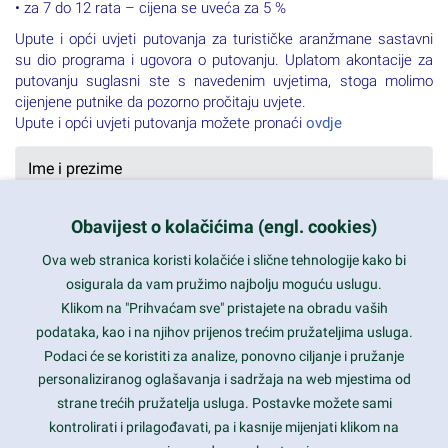
• za 7 do 12 rata – cijena se uveća za 5 %
Upute i opći uvjeti putovanja za turističke aranžmane sastavni
su dio programa i ugovora o putovanju. Uplatom akontacije za
putovanju suglasni ste s navedenim uvjetima, stoga molimo
cijenjene putnike da pozorno pročitaju uvjete.
Upute i opći uvjeti putovanja možete pronaći
ovdje
Obavijest o kolačićima (engl. cookies)
Ova web stranica koristi kolačiće i slične tehnologije kako bi
osigurala da vam pružimo najbolju moguću uslugu.
Klikom na "Prihvaćam sve" pristajete na obradu vaših
podataka, kao i na njihov prijenos trećim pružateljima usluga.
Podaci će se koristiti za analize, ponovno ciljanje i pružanje
personaliziranog oglašavanja i sadržaja na web mjestima od
strane trećih pružatelja usluga. Postavke možete sami
kontrolirati i prilagođavati, pa i kasnije mijenjati klikom na