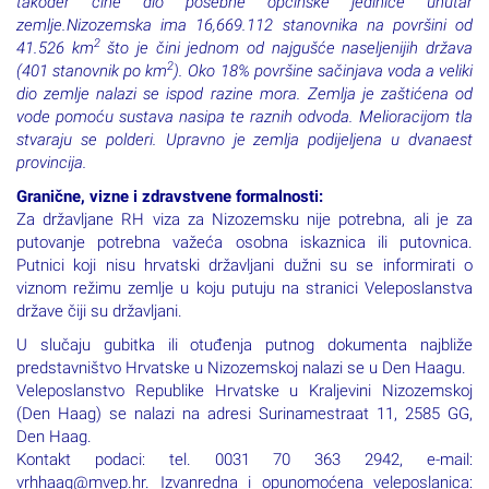
zemlje.Nizozemska ima 16,669.112 stanovnika na površini od
2
41.526 km
što je čini jednom od najgušće naseljenijih država
2
(401 stanovnik po km
). Oko 18% površine sačinjava voda a veliki
dio zemlje nalazi se ispod razine mora. Zemlja je zaštićena od
vode pomoću sustava nasipa te raznih odvoda. Melioracijom tla
stvaraju se polderi. Upravno je zemlja podijeljena u dvanaest
provincija.
Granične, vizne i zdravstvene formalnosti:
Za državljane RH viza za Nizozemsku nije potrebna, ali je za
putovanje potrebna važeća osobna iskaznica ili putovnica.
Putnici koji nisu hrvatski državljani dužni su se informirati o
viznom režimu zemlje u koju putuju na stranici Veleposlanstva
države čiji su državljani.
U slučaju gubitka ili otuđenja putnog dokumenta najbliže
predstavništvo Hrvatske u Nizozemskoj nalazi se u Den Haagu.
Veleposlanstvo Republike Hrvatske u Kraljevini Nizozemskoj
(Den Haag) se nalazi na adresi Surinamestraat 11, 2585 GG,
Den Haag.
Kontakt podaci: tel. 0031 70 363 2942, e-mail:
vrhhaag@mvep.hr. Izvanredna i opunomoćena veleposlanica: