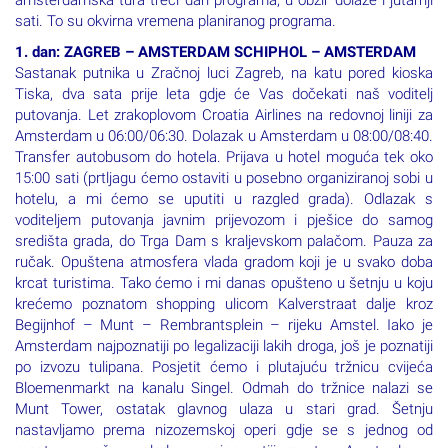
sati. To su okvirna vremena planiranog programa.
1. dan: ZAGREB – AMSTERDAM SCHIPHOL – AMSTERDAM
Sastanak putnika u Zračnoj luci Zagreb, na katu pored kioska
Tiska, dva sata prije leta gdje će Vas dočekati naš voditelj
putovanja. Let zrakoplovom Croatia Airlines na redovnoj liniji za
Amsterdam u 06:00/06:30. Dolazak u Amsterdam u 08:00/08:40.
Transfer autobusom do hotela. Prijava u hotel moguća tek oko
15:00 sati (prtljagu ćemo ostaviti u posebno organiziranoj sobi u
hotelu, a mi ćemo se uputiti u razgled grada). Odlazak s
voditeljem putovanja javnim prijevozom i pješice do samog
središta grada, do Trga Dam s kraljevskom palačom. Pauza za
ručak. Opuštena atmosfera vlada gradom koji je u svako doba
krcat turistima. Tako ćemo i mi danas opušteno u šetnju u koju
krećemo poznatom shopping ulicom Kalverstraat dalje kroz
Begijnhof – Munt – Rembrantsplein – rijeku Amstel. Iako je
Amsterdam najpoznatiji po legalizaciji lakih droga, još je poznatiji
po izvozu tulipana. Posjetit ćemo i plutajuću tržnicu cvijeća
Bloemenmarkt na kanalu Singel. Odmah do tržnice nalazi se
Munt Tower, ostatak glavnog ulaza u stari grad. Šetnju
nastavljamo prema nizozemskoj operi gdje se s jednog od
mostova pruža pogled na najpoznatiji most u Amsterdamu,