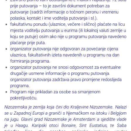
prije putovanja – to je završni dokument potreban za
putovanje (sadrži informacije o točnom peronu i vremenu
polaska, kontakt i ime voditelja putovanja i sl.).
fakultativnu ponudu (ulaznice, večere i slično) plaćate na licu
mjesta voditelju putovanja u eurima (ili lokalnoj valuti zemlje u
koju se putuje) osim ako nije u programu putovanja navedeno
plaćanje prije puta.
organizator putovanja nije odgovoran za povećanje cijena
ulaznica, fakultativnih izleta navedenih u programu na dan
formiranja programa.
organizator putovanja ne snosi odgovornost za eventualne
drugačije usmene informacije o programu putovanja.
organizator putovanja zadržava pravo promjene redoslijeda
programa.
Program nije prikladan za osobe sa smanjenom
pokretljivošću.
Nizozemska je zemlja koja čini dio Kraljevine Nizozemske. Nalazi
se u Zapadnoj Europi a graniči s Njemačkom na istoku i Belgijom
na jugu. Glavni grad Nizozemske je Amsterdam a sjedište vlade
je u Haagu. Karipski otoci Bonaire, Sint Eustatius, te Saba
također čine dio posebne općinske jedinice unutar