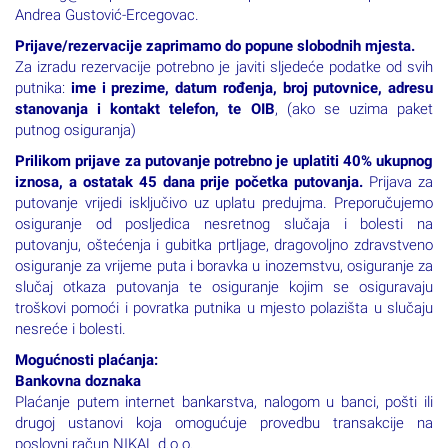
Andrea Gustović-Ercegovac.
Prijave/rezervacije zaprimamo do popune slobodnih mjesta.
Za izradu rezervacije potrebno je javiti sljedeće podatke od svih
putnika:
ime i prezime, datum rođenja, broj putovnice, adresu
stanovanja i kontakt telefon, te OIB
, (ako se uzima paket
putnog osiguranja)
Prilikom prijave za putovanje potrebno je uplatiti 40% ukupnog
iznosa, a ostatak 45 dana prije početka putovanja.
Prijava za
putovanje vrijedi isključivo uz uplatu predujma. Preporučujemo
osiguranje od posljedica nesretnog slučaja i bolesti na
putovanju, oštećenja i gubitka prtljage, dragovoljno zdravstveno
osiguranje za vrijeme puta i boravka u inozemstvu, osiguranje za
slučaj otkaza putovanja te osiguranje kojim se osiguravaju
troškovi pomoći i povratka putnika u mjesto polazišta u slučaju
nesreće i bolesti.
Mogućnosti plaćanja:
Bankovna doznaka
Plaćanje putem internet bankarstva, nalogom u banci, pošti ili
drugoj ustanovi koja omogućuje provedbu transakcije na
poslovni račun NIKAL d.o.o.