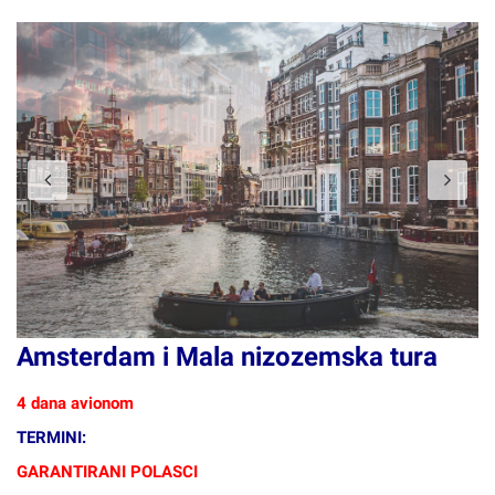
Previous
N
Amsterdam i Mala nizozemska tura
4 dana avionom
TERMINI:
GARANTIRANI POLASCI