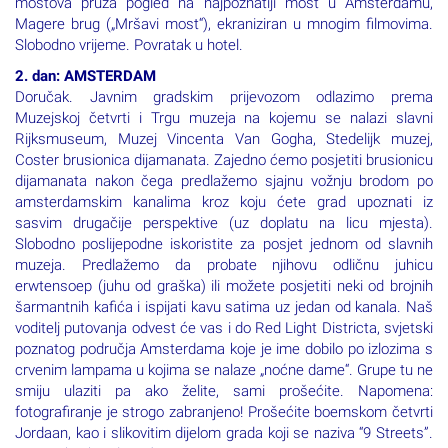
Magere brug („Mršavi most“), ekraniziran u mnogim filmovima.
Slobodno vrijeme. Povratak u hotel.
2. dan: AMSTERDAM
Doručak. Javnim gradskim prijevozom odlazimo prema
Muzejskoj četvrti i Trgu muzeja na kojemu se nalazi slavni
Rijksmuseum, Muzej Vincenta Van Gogha, Stedelijk muzej,
Coster brusionica dijamanata. Zajedno ćemo posjetiti brusionicu
dijamanata nakon čega predlažemo sjajnu vožnju brodom po
amsterdamskim kanalima kroz koju ćete grad upoznati iz
sasvim drugačije perspektive (uz doplatu na licu mjesta).
Slobodno poslijepodne iskoristite za posjet jednom od slavnih
muzeja. Predlažemo da probate njihovu odličnu juhicu
erwtensoep (juhu od graška) ili možete posjetiti neki od brojnih
šarmantnih kafića i ispijati kavu satima uz jedan od kanala. Naš
voditelj putovanja odvest će vas i do Red Light Districta, svjetski
poznatog područja Amsterdama koje je ime dobilo po izlozima s
crvenim lampama u kojima se nalaze „noćne dame“. Grupe tu ne
smiju ulaziti pa ako želite, sami prošećite. Napomena:
fotografiranje je strogo zabranjeno! Prošećite boemskom četvrti
Jordaan, kao i slikovitim dijelom grada koji se naziva “9 Streets”.
Povratak u hotel. Noćenje.