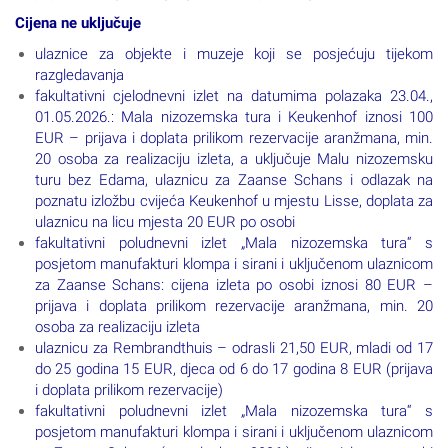
Cijena ne uključuje
ulaznice za objekte i muzeje koji se posjećuju tijekom
razgledavanja
fakultativni cjelodnevni izlet na datumima polazaka 23.04.,
01.05.2026.: Mala nizozemska tura i Keukenhof iznosi 100
EUR – prijava i doplata prilikom rezervacije aranžmana, min.
20 osoba za realizaciju izleta, a uključuje Malu nizozemsku
turu bez Edama, ulaznicu za Zaanse Schans i odlazak na
poznatu izložbu cvijeća Keukenhof u mjestu Lisse, doplata za
ulaznicu na licu mjesta 20 EUR po osobi
fakultativni poludnevni izlet „Mala nizozemska tura“ s
posjetom manufakturi klompa i sirani i uključenom ulaznicom
za Zaanse Schans: cijena izleta po osobi iznosi 80 EUR –
prijava i doplata prilikom rezervacije aranžmana, min. 20
osoba za realizaciju izleta
ulaznicu za Rembrandthuis – odrasli 21,50 EUR, mladi od 17
do 25 godina 15 EUR, djeca od 6 do 17 godina 8 EUR (prijava
i doplata prilikom rezervacije)
fakultativni poludnevni izlet „Mala nizozemska tura“ s
posjetom manufakturi klompa i sirani i uključenom ulaznicom
za Zaanse Schans (za polaske u 2026.): cijena izleta po osobi