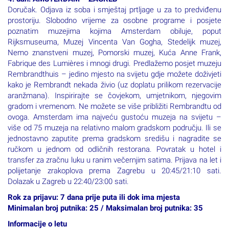
Doručak. Odjava iz soba i smještaj prtljage u za to predviđenu
prostoriju. Slobodno vrijeme za osobne programe i posjete
poznatim muzejima kojima Amsterdam obiluje, poput
Rijksmuseuma, Muzej Vincenta Van Gogha, Stedelijk muzej,
Nemo znanstveni muzej, Pomorski muzej, Kuća Anne Frank,
Fabrique des Lumières i mnogi drugi. Predlažemo posjet muzeju
Rembrandthuis – jedino mjesto na svijetu gdje možete doživjeti
kako je Rembrandt nekada živio (uz doplatu prilikom rezervacije
aranžmana). Inspirirajte se čovjekom, umjetnikom, njegovim
gradom i vremenom. Ne možete se više približiti Rembrandtu od
ovoga. Amsterdam ima najveću gustoću muzeja na svijetu –
više od 75 muzeja na relativno malom gradskom području. Ili se
jednostavno zaputite prema gradskom središu i nagradite se
ručkom u jednom od odličnih restorana. Povratak u hotel i
transfer za zračnu luku u ranim večernjim satima. Prijava na let i
polijetanje zrakoplova prema Zagrebu u 20:45/21:10 sati.
Dolazak u Zagreb u 22:40/23:00 sati.
Rok za prijavu: 7 dana prije puta ili dok ima mjesta
Minimalan broj putnika: 25 / Maksimalan broj putnika: 35
Informacije o letu