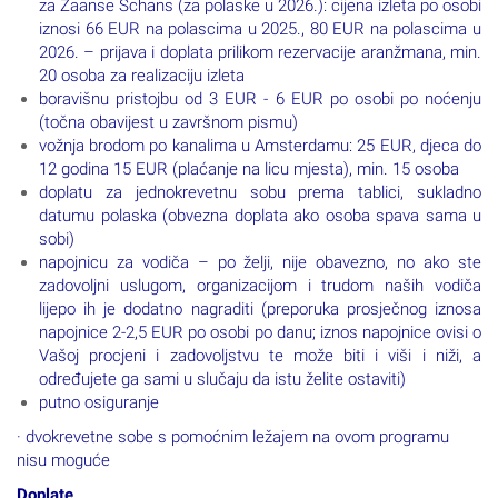
iznosi 66 EUR na polascima u 2025., 80 EUR na polascima u
2026. – prijava i doplata prilikom rezervacije aranžmana, min.
20 osoba za realizaciju izleta
boravišnu pristojbu od 3 EUR - 6 EUR po osobi po noćenju
(točna obavijest u završnom pismu)
vožnja brodom po kanalima u Amsterdamu: 25 EUR, djeca do
12 godina 15 EUR (plaćanje na licu mjesta), min. 15 osoba
doplatu za jednokrevetnu sobu prema tablici, sukladno
datumu polaska (obvezna doplata ako osoba spava sama u
sobi)
napojnicu za vodiča – po želji, nije obavezno, no ako ste
zadovoljni uslugom, organizacijom i trudom naših vodiča
lijepo ih je dodatno nagraditi (preporuka prosječnog iznosa
napojnice 2-2,5 EUR po osobi po danu; iznos napojnice ovisi o
Vašoj procjeni i zadovoljstvu te može biti i viši i niži, a
određujete ga sami u slučaju da istu želite ostaviti)
putno osiguranje
· dvokrevetne sobe s pomoćnim ležajem na ovom programu
nisu moguće
Doplate