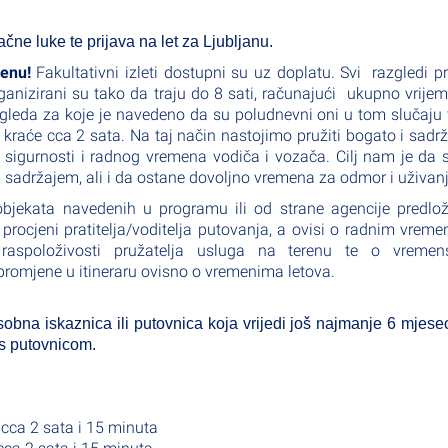
čne luke te prijava na let za Ljubljanu.
jenu!
Fakultativni izleti dostupni su uz doplatu. Svi razgledi 
rganizirani su tako da traju do 8 sati, računajući ukupno vrije
zgleda za koje je navedeno da su poludnevni oni u tom slučaju 
ti kraće cca 2 sata. Na taj način nastojimo pružiti bogato i sadr
 sigurnosti i radnog vremena vodiča i vozača. Cilj nam je da 
 sadržajem, ali i da ostane dovoljno vremena za odmor i uživanj
objekata navedenih u programu ili od strane agencije predlo
rocjeni pratitelja/voditelja putovanja, a ovisi o radnim vrem
oj raspoloživosti pružatelja usluga na terenu te o vremen
omjene u itineraru ovisno o vremenima letova.
bna iskaznica ili putovnica koja vrijedi još najmanje 6 mjese
 s putovnicom.
 cca 2 sata i 15 minuta