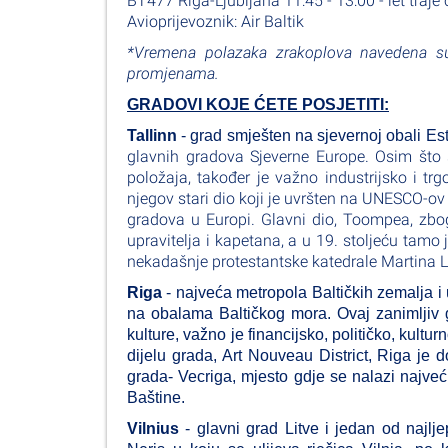
BT477 Riga-Ljubljana 11:45 - 13:00 - let traje
Avioprijevoznik: Air Baltik
*Vremena polazaka zrakoplova navedena su
promjenama.
GRADOVI KOJE ĆETE POSJETITI:
Tallinn
- grad smješten na sjevernoj obali Es
glavnih gradova Sjeverne Europe. Osim što 
položaja, također je važno industrijsko i t
njegov stari dio koji je uvršten na UNESCO-ov
gradova u Europi. Glavni dio, Toompea, zb
upravitelja i kapetana, a u 19.
stoljeću tamo 
nekadašnje
protestantske katedrale Martina L
Riga
- najveća metropola Baltičkih zemalja i 
na obalama Baltičkog mora. Ovaj zanimljiv 
kulture, važno je financijsko, političko, kult
dijelu grada, Art Nouveau District, Riga je d
grada- Vecriga, mjesto gdje se nalazi najve
Baštine.
Vilnius
- glavni grad Litve i jedan od najlje