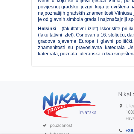
Neris u koju se ulijeva rječica Vilnia, p
povijesnoj gradskoj jezgri, koja je uvršten
najpoznatijih gradskih znamenitosti Vilniusa
je od glavnih simbola grada i najznačajniji
Helsinki
- (fakultativni izlet) Iskoristite pri
(fakultativni izlet). Osnovan u 16. stoljeću, d
gradova sjeverne Europe i glavni politički, 
znamenitosti su pravoslavna katedrala Us
katedrala, poznata luteranska crkva smješten
Nikal 
Ulic
100
Hrv
pouzdanost
+38