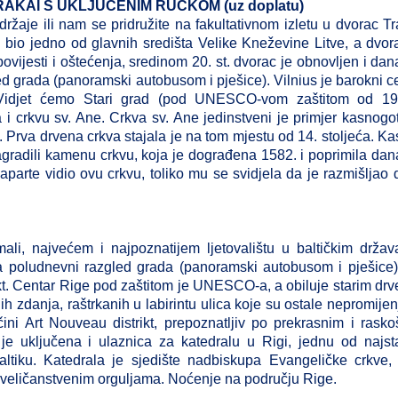
 TRAKAI S UKLJUČENIM RUČKOM (uz doplatu)
ržaje ili nam se pridružite na fakultativnom izletu u dvorac Tr
 bio jedno od glavnih središta Velike Kneževine Litve, a dvor
vijesti i oštećenja, sredinom 20. st. dvorac je obnovljen i dan
led grada (panoramski autobusom i pješice). Vilnius je barokni c
 Vidjet ćemo Stari grad (pod UNESCO-vom zaštitom od 199
a i crkvu sv. Ane. Crkva sv. Ane jedinstveni je primjer kasnogo
u. Prva drvena crkva stajala je na tom mjestu od 14. stoljeća. Ka
agradili kamenu crkvu, koja je dograđena 1582. i poprimila dan
arte vidio ovu crkvu, toliko mu se svidjela da je razmišljao 
li, najvećem i najpoznatijem ljetovalištu u baltičkim drža
poludnevni razgled grada (panoramski autobusom i pješice) 
rikt. Centar Rige pod zaštitom je UNESCO-a, a obiluje starim dr
ih zdanja, raštrkanih u labirintu ulica koje su ostale nepromije
čini Art Nouveau distrikt, prepoznatljiv po prekrasnim i rask
je uključena i ulaznica za katedralu u Rigi, jednu od najsta
ltiku. Katedrala je sjedište nadbiskupa Evangeličke crkve, 
im veličanstvenim orguljama. Noćenje na području Rige.