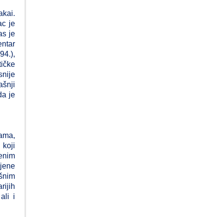
akai.
ac je
as je
entar
4.),
tičke
snije
ašnji
da je
vama,
koji
venim
njene
ošnim
rijih
ali i