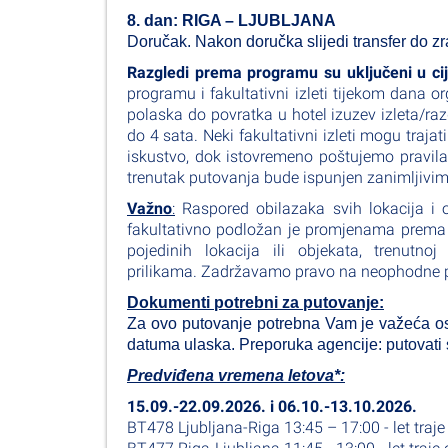
8. dan: RIGA – LJUBLJANA
Doručak. Nakon doručka slijedi transfer do zra
Razgledi prema programu su uključeni u ci
programu i fakultativni izleti tijekom dana o
polaska do povratka u hotel izuzev izleta/ra
do 4 sata. Neki fakultativni izleti mogu traja
iskustvo, dok istovremeno poštujemo pravila
trenutak putovanja bude ispunjen zanimljivim
Važno
:
Raspored obilazaka svih lokacija i 
fakultativno podložan je promjenama prema p
pojedinih lokacija ili objekata, trenutn
prilikama. Zadržavamo pravo na neophodne pr
Dokumenti potrebni za putovanje:
Za ovo putovanje potrebna Vam je važeća oso
datuma ulaska. Preporuka agencije: putovati
Predviđena vremena letova*:
15.09.-22.09.2026. i 06.10.-13.10.2026.
BT478 Ljubljana-Riga 13:45 – 17:00 - let traje