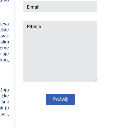
ljeva
ište
tavak
Zatim
verne
luje
skog,
ožnju
ničke
Pošalji
išnji
ak (u
sati,