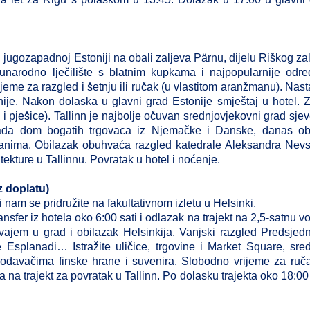
 jugozapadnoj Estoniji na obali zaljeva Pärnu, dijelu Riškog za
arodno lječilište s blatnim kupkama i najpopularnije odred
jeme za razgled i šetnju ili ručak (u vlastitom aranžmanu). Nas
ije. Nakon dolaska u glavni grad Estonije smještaj u hotel. 
i pješice). Tallinn je najbolje očuvan srednjovjekovni grad sje
ada dom bogatih trgovaca iz Njemačke i Danske, danas obi
ranima. Obilazak obuhvaća razgled katedrale Aleksandra Nev
tekture u Tallinnu. Povratak u hotel i noćenje.
z doplatu)
 nam se pridružite na fakultativnom izletu u Helsinki.
ransfer iz hotela oko 6:00 sati i odlazak na trajekt na 2,5-satnu v
vajem u grad i obilazak Helsinkija. Vanjski razgled Predsjed
 Esplanadi… Istražite uličice, trgovine i Market Square, sred
 prodavačima finske hrane i suvenira. Slobodno vrijeme za ruč
a na trajekt za povratak u Tallinn. Po dolasku trajekta oko 18:00 