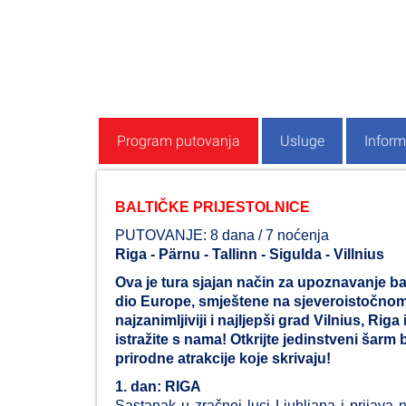
Program putovanja
Usluge
Inform
BALTIČKE PRIJESTOLNICE
PUTOVANJE: 8 dana / 7 noćenja
Riga - Pärnu - Tallinn - Sigulda - Villnius
Ova je tura sjajan način za upoznavanje ba
dio Europe, smještene na sjeveroistočnom 
najzanimljiviji i najljepši grad Vilnius, Riga 
istražite s nama! Otkrijte jedinstveni šarm b
prirodne atrakcije koje skrivaju!
1. dan: RIGA
Sastanak u zračnoj luci Ljubljana i prijava