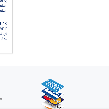
vanoj
Jedan
jedan
sinki
avnih
atije
nška
n: