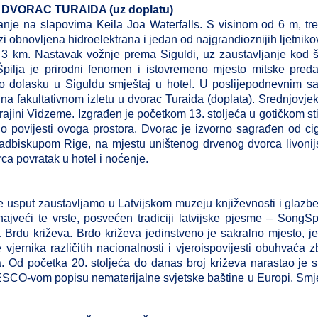
no DVORAC TURAIDA (uz doplatu)
nje na slapovima Keila Joa Waterfalls. S visinom od 6 m, tre
lazi obnovljena hidroelektrana i jedan od najgrandioznijih ljetnik
o 3 km. Nastavak vožnje prema Siguldi, uz zaustavljanje kod š
. Špilja je prirodni fenomen i istovremeno mjesto mitske pred
o dolasku u Siguldu smještaj u hotel. U poslijepodnevnim s
 na fakultativnom izletu u dvorac Turaida (doplata). Srednjovje
ajini Vidzeme. Izgrađen je početkom 13. stoljeća u gotičkom sti
 o povijesti ovoga prostora. Dvorac je izvorno sagrađen od ci
nadbiskupom Rige, na mjestu uništenog drvenog dvorca livoni
a povratak u hotel i noćenje.
usput zaustavljamo u Latvijskom muzeju književnosti i glazbe
najveći te vrste, posvećen tradiciji latvijske pjesme – SongS
Brdu križeva. Brdo križeva jedinstveno je sakralno mjesto, j
 vjernika različitih nacionalnosti i vjeroispovijesti obuhvaća z
ta. Od početka 20. stoljeća do danas broj križeva narastao je 
ESCO-vom popisu nematerijalne svjetske baštine u Europi. Smj