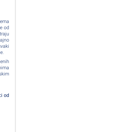
prema
me od
traju
žajno
svaki
e.
ženih
enima
skim
ci od