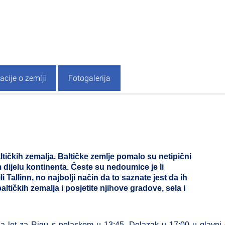
acije o zemlji
Fotogalerija
ltičkih zemalja. Baltičke zemlje pomalo su netipični
dijelu kontinenta. Česte su nedoumice je li
ili Tallinn, no najbolji način da to saznate jest da ih
altičkih zemalja i posjetite njihove gradove, sela i
 na let za Rigu s polaskom u 13:45. Dolazak u 17:00 u glavni