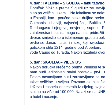
4. dan: TALLINN – SIGULDA – fakultativ
Doručak. Vožnja prema Siguldi uz zaustavlja
slap po veličini u zemlji. Na lokalitetu se na
u Estoniji, kao i poučna staza duljine prek
Gutmanis u Latviji, najvećoj špilji Baltika
Rindaugasu i njegovoj nevjernoj supruzi. P
zainteresirani putnici mogu nam se pridružiti
dvorac smjestio se u istoimenom gradu u pokr
ovdje se danas nalazi i muzej koji svjedoči
gotičkom stilu 1214. godine pod Albertom, 
vođe Caupo od Turaida. Nakon razgleda dvorc
5. dan: SIGULDA – VILLNIUS
Nakon doručka krećemo prema Vilniusu te se 
nam nudi jedinstveni stalni postav – prvi i 
Potom nastavljamo put i zaustavljamo se na 
takve veličine u svijetu. Poznato okupljalište
križeva i raspela donesenih iz cijelog svije
stotinu na više od 100 000. Nalazi se na UN
u hotel i noćenje.