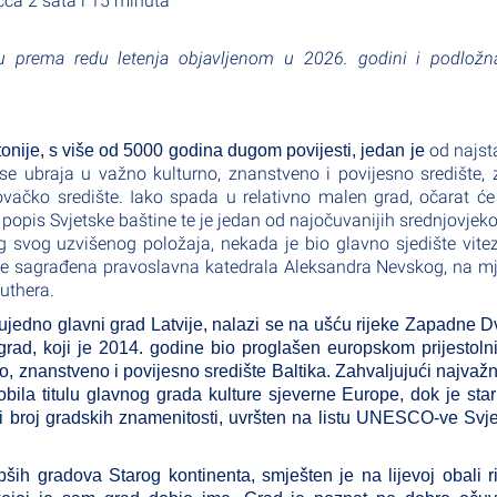
 cca 2 sata i 15 minuta
 prema redu letenja objavljenom u 2026. godini i podložn
od najsta
tonije, s više od 5000 godina dugom povijesti, jedan je
se ubraja u važno kulturno, znanstveno i
povijesno središte,
rgovačko središte. Iako spada u
relativno malen grad, očarat ć
 popis Svjetske
baštine te je jedan od najočuvanijih srednjovjek
og
svog uzvišenog položaja, nekada je bio glavno sjedište vite
je sagrađena pravoslavna katedrala Aleksandra Nevskog, na m
uthera.
ujedno glavni grad Latvije, nalazi se na ušću rijeke Zapadne D
grad, koji je 2014. godine bio proglašen europskom prijestol
urno, znanstveno i povijesno središte Baltika. Zahvaljujući najvaž
obila titulu glavnog grada kulture sjeverne Europe, dok je star
ći broj gradskih znamenitosti, uvršten na listu UNESCO-ve Svj
pših gradova Starog kontinenta, smješten je na lijevoj obali r