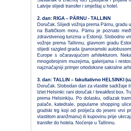
Latvije slijedi transfer i smještaj u hotel.
2. dan: RIGA – PÄRNU - TALLINN
Doručak. Slijedi vožnja prema Pärnu, gradu u
na Baltičkom moru. Pärnu je poznato međun
zdravstvenog turizma u Estoniji. Slobodno vri
vožnje prema Tallinnu, glavnom gradu Eston
slijedi razgled grada (panoramski autobusom 
Europe s očaravajućom arhitekturom. Nek
mnogobrojnim muzejima, galerijama i resto
najznačajniji primjer ortodoksne sakralne arhi
3. dan: TALLIN – fakultativno HELSINKI (u
Doručak. Slobodan dan za vlastite sadržaje ili
Izlet Helsinki: rani doručak / breakfest box. T
prema Helsinkiju. Po dolasku, odlazak tram
palače, katedrale, popularne shopping ulice
gradski trg koji od proljeća do jeseni vrvi
vlastitom aranžmanu) ili kupovinu prije ukrcaj
transfer do hotela. Noćenje u Tallinnu.