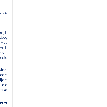
a su
rijih
 zbog
e Vas
ovnih
zova,
jestu
vine,
nicom
nijem
i dio
etske
ijeke