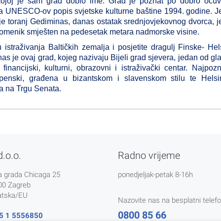
o kojoj je sam grad dobio ime. Grad je poznat po dobro oču
a na UNESCO-ov popis svjetske kulturne baštine 1994. godine. 
 je toranj Gediminas, danas ostatak srednjovjekovnog dvorca, 
 spomenik smješten na pedesetak metara nadmorske visine.
liku istraživanja Baltičkih zemalja i posjetite dragulj Finske- Hel
anas je ovaj grad, kojeg nazivaju Bijeli grad sjevera, jedan od gl
financijski, kulturni, obrazovni i istraživački centar. Najpozn
penski, građena u bizantskom i slavenskom stilu te Helsi
a na Trgu Senata.
d.o.o.
Radno vrijeme
a grada Chicaga 25
ponedjeljak-petak 8-16h
00 Zagreb
atska/EU
Nazovite nas na besplatni telefo
0800 85 66
5 1 5556850