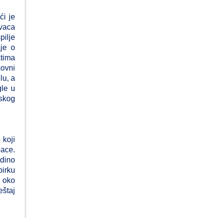
ći je
ovaca
pilje
aje o
atima
kovni
lu, a
gle u
jskog
 koji
pace.
edino
birku
s oko
eštaj