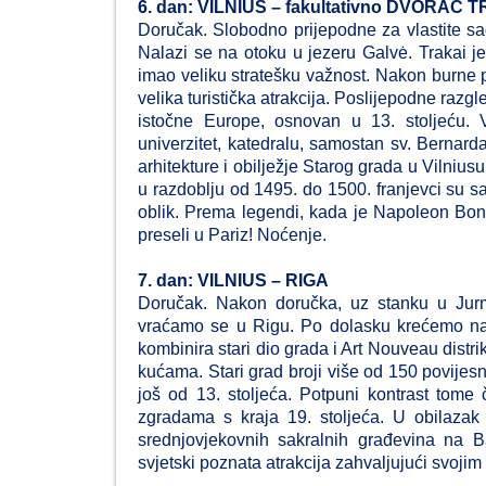
6. dan: VILNIUS – fakultativno DVORAC
Doručak. Slobodno prijepodne za vlastite sad
Nalazi se na otoku u jezeru Galvė. Trakai je
imao veliku stratešku važnost. Nakon burne po
velika turistička atrakcija. Poslijepodne razg
istočne Europe, osnovan u 13. stoljeću.
univerzitet, katedralu, samostan sv. Bernard
arhitekture i obilježje Starog grada u Vilnius
u razdoblju od 1495. do 1500. franjevci su s
oblik. Prema legendi, kada je Napoleon Bonap
preseli u Pariz! Noćenje.
7. dan: VILNIUS – RIGA
Doručak. Nakon doručka, uz stanku u Jurma
vraćamo se u Rigu. Po dolasku krećemo na 
kombinira stari dio grada i Art Nouveau dist
kućama. Stari grad broji više od 150 povijesn
još od 13. stoljeća. Potpuni kontrast tome 
zgradama s kraja 19. stoljeća. U obilazak 
srednjovjekovnih sakralnih građevina na Ba
svjetski poznata atrakcija zahvaljujući svoj