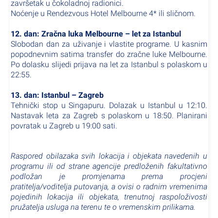
završetak u čokoladnoj radionici.
Noćenje u Rendezvous Hotel Melbourne 4* ili sličnom.
12. dan: Zračna luka Melbourne – let za Istanbul
Slobodan dan za uživanje i vlastite programe. U kasnim
popodnevnim satima transfer do zračne luke Melbourne.
Po dolasku slijedi prijava na let za Istanbul s polaskom u
22:55.
13. dan: Istanbul – Zagreb
Tehnički stop u Singapuru. Dolazak u Istanbul u 12:10.
Nastavak leta za Zagreb s polaskom u 18:50. Planirani
povratak u Zagreb u 19:00 sati.
Raspored obilazaka svih lokacija i objekata navedenih u
programu ili od strane agencije predloženih fakultativno
podložan je promjenama prema procjeni
pratitelja/voditelja putovanja, a ovisi o radnim vremenima
pojedinih lokacija ili objekata, trenutnoj raspoloživosti
pružatelja usluga na terenu te o vremenskim prilikama.