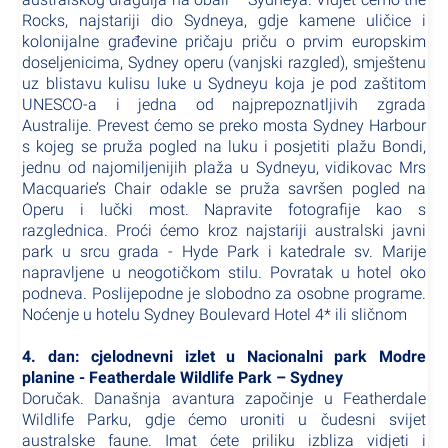
Rocks, najstariji dio Sydneya, gdje kamene uličice i
kolonijalne građevine pričaju priču o prvim europskim
doseljenicima, Sydney operu (vanjski razgled), smještenu
uz blistavu kulisu luke u Sydneyu koja je pod zaštitom
UNESCO-a i jedna od najprepoznatljivih zgrada
Australije. Prevest ćemo se preko mosta Sydney Harbour
s kojeg se pruža pogled na luku i posjetiti plažu Bondi,
jednu od najomiljenijih plaža u Sydneyu, vidikovac Mrs
Macquarie’s Chair odakle se pruža savršen pogled na
Operu i lučki most. Napravite fotografije kao s
razglednica. Proći ćemo kroz najstariji australski javni
park u srcu grada - Hyde Park i katedrale sv. Marije
napravljene u neogotičkom stilu. Povratak u hotel oko
podneva. Poslijepodne je slobodno za osobne programe.
Noćenje u hotelu Sydney Boulevard Hotel 4* ili sličnom
4. dan: cjelodnevni izlet u Nacionalni park Modre
planine - Featherdale Wildlife Park – Sydney
Doručak. Današnja avantura započinje u Featherdale
Wildlife Parku, gdje ćemo uroniti u čudesni svijet
australske faune. Imat ćete priliku izbliza vidjeti i