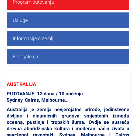
Program putovanja
Usluge
Informacije o zemlji
Fotogalerija
AUSTRALIJA
PUTOVANJE: 13 dana / 10 noćenja
Sydney, Cairns, Melbourne
…
Australija je zemlja nevjerojatne prirode, jedinstvene
divljine i dinamičnih gradova smještenih između
oceana, pustinje i tropskih šuma. Ovdje se susreću
drevna aboridžinska kultura i moderan način života u
savršenoj ravnoteži. Sydney, Melbourne i Cairns