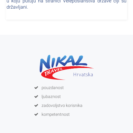
u koju putuju na stranici Veleposlanstva države čiji su
državljani.
pouzdanost
ljubaznost
zadovoljstvo korisnika
kompetentnost