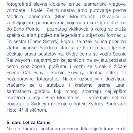
fotografirati slavne klokane, emue, tasmanske vragove,
vombate i koale. Zatim nastavljamo putovanje prema
Modrim planinama (Blue Mountains). Uživajući u
zadivljujućim panoramama koje nas okružuju dolazimo
do Echo Pointa - poznatog vidikovca s kojeg se pruža
spektakularan pogled na legendarnu stijensku formaciju
Tri sestre (Three Sisters), koja u zalazak sunca poprima
zlatne nijanse. Sljedeća stanica je Katoomba, gdje nas
očekuje prava pustolovina. Ovdje ćemo se voziti Scenic
Railwayom - najstrmijom željeznicom na svijetu, prošetat
ćemo kroz bogatu prašumu i voziti se s čak 2 žičare
Scenic Cableway i Scenic Skyway, idealna prilika za
nezaboravne fotografije. Nakon uzbudljivih doživljaja,
vraćamo se u autobus i krećemo prema Leuri,
šarmatnom gradiću koji mnogi smatraju najljepšim
mjestom u regiji Blue Mountains. U večernjim satima
povratak u Sydney i noćenje u hotelu Sydney Boulevard
Hotel 4* ili sličnom.
5. dan: Let za Cairns
Nakon doručka, sukladno vremenu leta slijedi transfer do