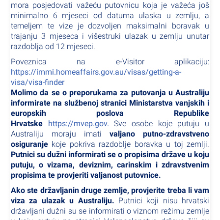
mora posjedovati važeću putovnicu koja je važeća još
minimalno 6 mjeseci od datuma ulaska u zemlju, a
temeljem te vize je dozvoljen maksimalni boravak u
trajanju 3 mjeseca i višestruki ulazak u zemlju unutar
razdoblja od 12 mjeseci.
Poveznica na e-Visitor aplikaciju:
https://immi.homeaffairs.gov.au/visas/getting-a-
visa/visa-finder
Molimo da se o preporukama za putovanja u Australiju
informirate na službenoj stranici Ministarstva vanjskih i
europskih poslova Republike
Hrvatske
https://mvep.gov
.
Sve osobe koje putuju u
Australiju moraju imati
valjano putno-zdravstveno
osiguranje
koje pokriva razdoblje boravka u toj zemlji.
Putnici su dužni informirati se o propisima države u koju
putuju, o vizama, deviznim, carinskim i zdravstvenim
propisima te provjeriti valjanost putovnice.
Ako ste državljanin druge zemlje, provjerite treba li vam
viza za ulazak u Australiju.
Putnici koji nisu hrvatski
državljani dužni su se informirati o viznom režimu zemlje