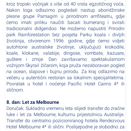
kroz tropski voćnjak s više od 40 vrsta egzotičnog voća.
Nakon toga odlazimo pogledati nastup aboridžinske
plesne grupe Pamagirri u prirodnom amfiteatru, gdje
ćemo imati priliku naučiti bacati bumerang i svirati
tradicionalni didgeridoo. Ne možemo napustiti Prirodni
park Rainforestation bez posjeta Parku koala i divljih
životinja, otvorenom 1996. godine, gdje ćemo vidjeti
autohtone australske životinje, uključujući krokodile,
koale, klokane, valabije, dingose, vombate, kazuare,
guštere i zmije. Dan završavamo spektakularnom
vožnjom Skyrail žičarom, koja pruža nezaboravan pogled
na ocean, slapove i bujnu prirodu. Za kraj odlazimo na
večeru u autentični restoran sa lokalnim specijalitetima.
Povratak u hotel i noćenje Pacific Hotel Cairns 4* ili
sličnom.
8. dan: Let za Melbourne
Doručak. Sukladno vremenu leta slijedi transfer do zračne
luke i let za Melbourne, kulturnu prijestolnicu Australije.
Transfer do centralno pozicioniranog hotela Rendezvous
Hotel Melbourne 4* ili slični. Poslijepodne je slobodno za