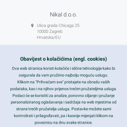
Nikal d.o.o.
Ulica grada Chicaga 25
10000 Zagreb
Hrvatska/EU
+385 1 5556850
info@nikal.hr
Obavijest o kolačićima (engl. cookies)
HR-AB-01-080761107
Ova web stranica koristi kolačiće i slične tehnologije kako bi
osigurala da vam pružimo najbolju moguću uslugu.
ponedjeljak-petak 8-16h
Klikom na "Prihvaćam sve" pristajete na obradu vaših
podataka, kao i na njihov prijenos trećim pružateljima usluga.
Nazovite nas na besplatni telefon:
Podaci će se koristiti za analize, ponovno ciljanje i pružanje
0800 85 66
personaliziranog oglašavanja i sadržaja na web mjestima od
strane trećih pružatelja usluga. Postavke možete sami
Tečaj konverzije 1 EUR = 7,53450 kn
kontrolirati i prilagođavati, pa i kasnije mijenjati klikom na
poveznicu na dnu svake stranice.