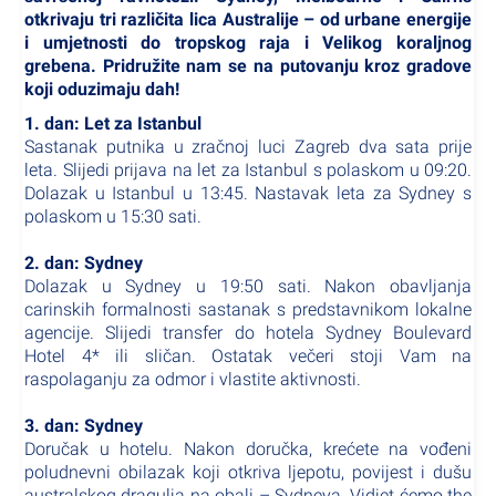
otkrivaju tri različita lica Australije – od urbane energije
i umjetnosti do tropskog raja i Velikog koraljnog
grebena. Pridružite nam se na putovanju kroz gradove
koji oduzimaju dah!
1. dan: Let za Istanbul
Sastanak putnika u zračnoj luci Zagreb dva sata prije
leta. Slijedi prijava na let za Istanbul s polaskom u 09:20.
Dolazak u Istanbul u 13:45. Nastavak leta za Sydney s
polaskom u 15:30 sati.
2. dan: Sydney
Dolazak u Sydney u 19:50 sati. Nakon obavljanja
carinskih formalnosti sastanak s predstavnikom lokalne
agencije. Slijedi transfer do hotela Sydney Boulevard
Hotel 4* ili sličan. Ostatak večeri stoji Vam na
raspolaganju za odmor i vlastite aktivnosti.
3. dan: Sydney
Doručak u hotelu. Nakon doručka, krećete na vođeni
poludnevni obilazak koji otkriva ljepotu, povijest i dušu
australskog dragulja na obali – Sydneya. Vidjet ćemo the