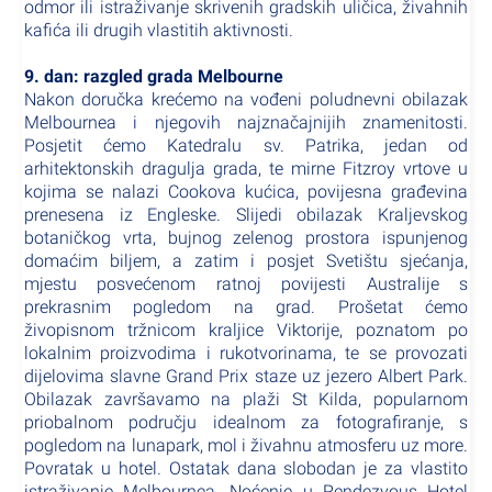
odmor ili istraživanje skrivenih gradskih uličica, živahnih
kafića ili drugih vlastitih aktivnosti.
9. dan: razgled grada Melbourne
Nakon doručka krećemo na vođeni poludnevni obilazak
Melbournea i njegovih najznačajnijih znamenitosti.
Posjetit ćemo Katedralu sv. Patrika, jedan od
arhitektonskih dragulja grada, te mirne Fitzroy vrtove u
kojima se nalazi Cookova kućica, povijesna građevina
prenesena iz Engleske. Slijedi obilazak Kraljevskog
botaničkog vrta, bujnog zelenog prostora ispunjenog
domaćim biljem, a zatim i posjet Svetištu sjećanja,
mjestu posvećenom ratnoj povijesti Australije s
prekrasnim pogledom na grad. Prošetat ćemo
živopisnom tržnicom kraljice Viktorije, poznatom po
lokalnim proizvodima i rukotvorinama, te se provozati
dijelovima slavne Grand Prix staze uz jezero Albert Park.
Obilazak završavamo na plaži St Kilda, popularnom
priobalnom području idealnom za fotografiranje, s
pogledom na lunapark, mol i živahnu atmosferu uz more.
Povratak u hotel. Ostatak dana slobodan je za vlastito
istraživanje Melbournea. Noćenje u Rendezvous Hotel