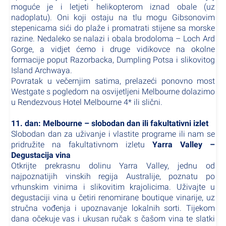
moguće je i letjeti helikopterom iznad obale (uz
nadoplatu). Oni koji ostaju na tlu mogu Gibsonovim
stepenicama sići do plaže i promatrati stijene sa morske
razine. Nedaleko se nalazi i obala brodoloma – Loch Ard
Gorge, a vidjet ćemo i druge vidikovce na okolne
formacije poput Razorbacka, Dumpling Potsa i slikovitog
Island Archwaya.
Povratak u večernjim satima, prelazeći ponovno most
Westgate s pogledom na osvijetljeni Melbourne dolazimo
u Rendezvous Hotel Melbourne 4* ili slični.
11. dan: Melbourne – slobodan dan ili fakultativni izlet
Slobodan dan za uživanje i vlastite programe ili nam se
pridružite na fakultativnom izletu
Yarra Valley –
Degustacija vina
Otkrijte prekrasnu dolinu Yarra Valley, jednu od
najpoznatijih vinskih regija Australije, poznatu po
vrhunskim vinima i slikovitim krajolicima. Uživajte u
degustaciji vina u četiri renomirane boutique vinarije, uz
stručna vođenja i upoznavanje lokalnih sorti. Tijekom
dana očekuje vas i ukusan ručak s čašom vina te slatki