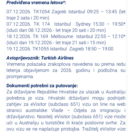
Predviđena vremena letova*:
07.12.2026. TK1054 Zagreb Istanbul 09:25 – 13:45 (let
traje 2 sata i 20 min)
07.12.2026. TK 174 Istanbul Sydney 15:30 – 19:50*
(idući dan 08.12.2026.- let traje 20 sati i 20 min)
18.12.2026. TK 169 Melbourne Istanbul 22:55 – 12:10*
(idući dan 19.12.2026.- let traje 21 sati i 15 min)
19.12.2026. TK1055 Istanbul Zagreb 18:50 – 19:00
Avioprijevoznik: Turkish Airlines
Vremena polazaka zrakoplova navedena su prema redu
letenja objavljenom za 2026. godinu i podložna su
promjenama.
Dokumenti potrebni za putovanje:
Za državljane Republike Hrvatske za ulazak u Australiju
potrebna je viza. Hrvatski državljani mogu podnijeti
zahtjev za eVisitor (subclass 651) vizu on line na web
stranici australske Vlade – Odjela za imigraciju i
državljanstvo. Nositelj eVisitor (subclass 651) vize može
ući u Australiju u turističke ili kraće poslovne svrhe. Za
ovu vizu se ne naplaćuje pristojba. Tražitelj eVisitor vize