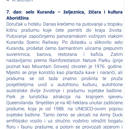
7. dan: selo Kuranda – željeznica, žičara i kultura
Aboridžina
Doručak u hotelu. Danas krećemo na putovanje u tropsku
kišnu prašumu koje ćete pamtiti do kraja života.
Putovanje započinjemo panoramskom vožnjom vlakom
Kuranda Scenic Railway. Po dolasku u slikovito selo
Kuranda, prošetat ćemo šarmantnim ulicama prepunim
suvenirnica, barova, restorana i kafića. Zatim
nastavljamo prema Rainforestation Nature Parku (prije
poznat kao Mountain Groves) otvoren je 1976. godine.
Mjesto se prije koristilo kao plantaža kave i naranči, ali
prašuma se od tada znatno proširila te pruža
posjetiteljima uvid u autohtonu kulturu, autohtone
australske divlje životinje i prašumu svjetske baštine.
Park je turistička atrakcija na krajnjem sjeveru
Queenslanda. Smješten je na 40 hektara unutar zaštićene
prašume, koja je od 1988. na UNESCO-ovom popisu
svjetske baštine. Tamo ćemo se ukrcati na Army Duck
amfibijsko vozilo i uz stručno vodstvo istražiti bogatu
floru i faunu prašume, a potom se provozati jezerom i