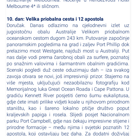
Melbourne 4* ili sličnom.
10. dan: Velika priobalna cesta i 12 apostola
Doručak. Danas odlazimo na cjelodnevni izlet uz
jugoistočnu obalu Australije Velikom priobalnom
oceanskom cestom dugom 243 km. Putovanje započinje
panoramskim pogledima na grad i zaljev Port Phillip dok
prelazimo most Westgate, najduži most u Australiji. Put
nas dalje vodi prema čarobnoj obali za surfere, poznatoj
po snažnim valovima i šarmantnim obalnim gradićima.
Scenski pogledi duž ceste oduzimaju dah – iza svakog
zavoja otvara se novi, još impresivniji prizor. Stajemo na
više mjesta, uključujući nezaobilaznu fotografiju kod
Memorijalnog luka Great Ocean Roada i Cape Pattona. U
gradiću Kennett River posjetiti ćemo šumu eukaliptusa,
gdje ćete imati prilike vidjeti koale u njihovom prirodnom
staništu, kao i šareno lokalno ptičje društvo poput
kraljevskih papiga i rosela. Slijedi posjet Nacionalnom
parku Port Campbell, gdje nas čekaju impresivne stijene i
prirodne formacije – među njima i svjetski poznatih 12
apostola, koji ostavljaju bez daha. Za dodatni doživljaj