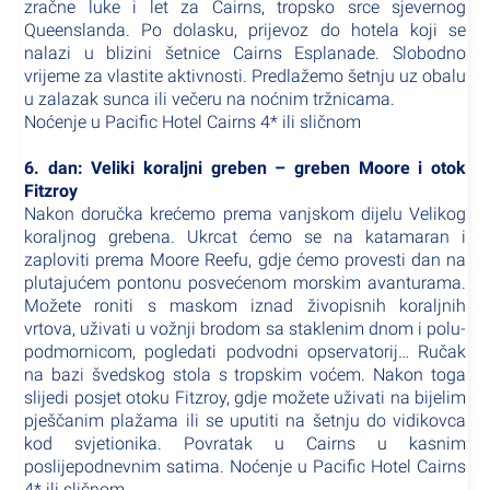
zračne luke i let za Cairns, tropsko srce sjevernog
Queenslanda. Po dolasku, prijevoz do hotela koji se
nalazi u blizini šetnice Cairns Esplanade. Slobodno
vrijeme za vlastite aktivnosti. Predlažemo šetnju uz obalu
u zalazak sunca ili večeru na noćnim tržnicama.
Noćenje u Pacific Hotel Cairns 4* ili sličnom
6. dan: Veliki koraljni greben – greben Moore i otok
Fitzroy
Nakon doručka krećemo prema vanjskom dijelu Velikog
koraljnog grebena. Ukrcat ćemo se na katamaran i
zaploviti prema Moore Reefu, gdje ćemo provesti dan na
plutajućem pontonu posvećenom morskim avanturama.
Možete roniti s maskom iznad živopisnih koraljnih
vrtova, uživati u vožnji brodom sa staklenim dnom i polu-
podmornicom, pogledati podvodni opservatorij… Ručak
na bazi švedskog stola s tropskim voćem. Nakon toga
slijedi posjet otoku Fitzroy, gdje možete uživati na bijelim
pješčanim plažama ili se uputiti na šetnju do vidikovca
kod svjetionika. Povratak u Cairns u kasnim
poslijepodnevnim satima. Noćenje u Pacific Hotel Cairns
4* ili sličnom