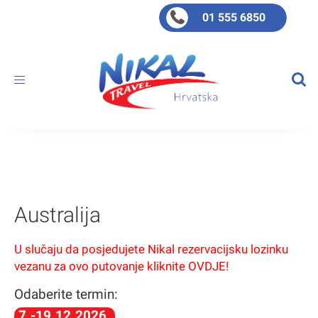
01 555 6850
Toggle
navigation
Australija
U slučaju da posjedujete Nikal rezervacijsku lozinku
vezanu za ovo putovanje kliknite OVDJE!
Odaberite termin:
7.-19.12.2026.