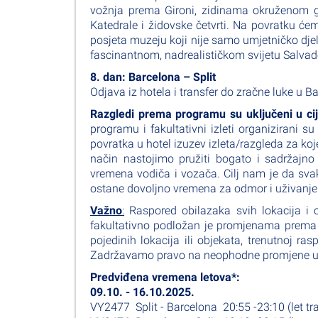
vožnja prema Gironi, zidinama okruženom 
Katedrale i židovske četvrti. Na povratku će
posjeta muzeju koji nije samo umjetničko djel
fascinantnom, nadrealističkom svijetu Salvado
8. dan: Barcelona – Split
Odjava iz hotela i transfer do zračne luke u Bar
Razgledi prema programu su uključeni u ci
programu i fakultativni izleti organizirani 
povratka u hotel izuzev izleta/razgleda za koj
način nastojimo pružiti bogato i sadržajno
vremena vodiča i vozača. Cilj nam je da svak
ostane dovoljno vremena za odmor i uživanje
Važno
:
Raspored obilazaka svih lokacija i 
fakultativno podložan je promjenama prema p
pojedinih lokacija ili objekata, trenutnoj r
Zadržavamo pravo na neophodne promjene u i
Predviđena vremena letova*:
09.10. - 16.10.2025.
VY2477 Split - Barcelona 20:55 -23:10 (let tra