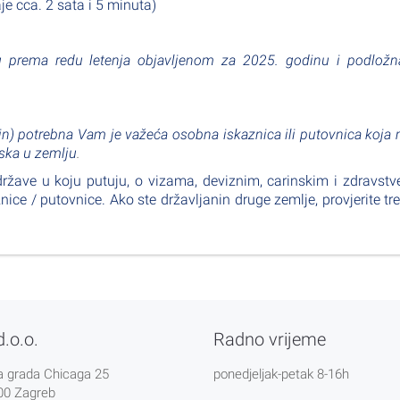
je cca. 2 sata i 5 minuta)
 prema redu letenja objavljenom za 2025. godinu i podložn
in)
potrebna Vam je važeća osobna iskaznica ili putovnica koja
aska u zemlju
.
države u koju putuju, o vizama, deviznim, carinskim i zdravst
nice / putovnice. Ako ste državljanin druge zemlje, provjerite tre
d.o.o.
Radno vrijeme
a grada Chicaga 25
ponedjeljak-petak 8-16h
00 Zagreb