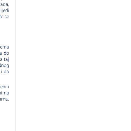
ada,
ijedi
te se
prema
ka do
a taj
adnog
 i da
ženih
enima
kama.