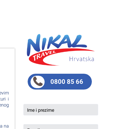
0800 85 66
jevim
uri i
venog
va na