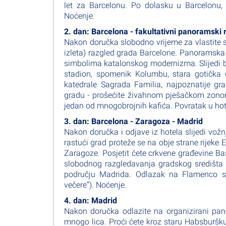
let za Barcelonu. Po dolasku u Barcelonu, 
Noćenje
.
2. dan: Barcelona - fakultativni panoramski
Nakon doručka slobodno vrijeme za vlastite s
izleta) razgled grada Barcelone. Panoramsk
simbolima katalonskog modernizma. Slijedi b
stadion, spomenik Kolumbu, stara gotička 
katedrale Sagrada Familia, najpoznatije gr
gradu - prošećite živahnom pješačkom zonom 
jedan od mnogobrojnih kafića. Povratak u hote
3. dan: Barcelona - Zaragoza - Madrid
Nakon doručka i odjave iz hotela slijedi vož
rastući grad proteže se na obje strane rijeke
Zaragoze. Posjetit ćete crkvene građevine Bas
slobodnog razgledavanja gradskog središta 
području Madrida. Odlazak na Flamenco sh
večere“). Noćenje.
4. dan: Madrid
Nakon doručka odlazite na organizirani pan
mnogo lica. Proći ćete kroz staru Habsburšk