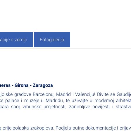
acije o zemlji
Fotogalerija
gueras - Girona - Zaragoza
olske gradove Barcelonu, Madrid i Valenciju! Divite se Gaudi
ske palače i muzeje u Madridu, te uživajte u modernoj arhitekt
čara spoj vrhunske umjetnosti, zanimljive povijesti i strast
a prije polaska zrakoplova. Podjela putne dokumentacije i prija