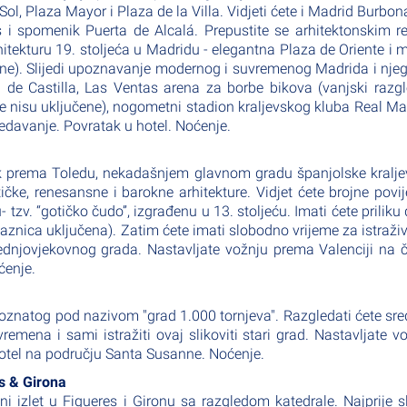
l, Plaza Mayor i Plaza de la Villa. Vidjeti ćete i Madrid Burbon
s i spomenik Puerta de Alcalá. Prepustite se arhitektonskim 
hitekturu 19. stoljeća u Madridu - elegantna Plaza de Oriente i 
čene). Slijedi upoznavanje modernog i suvremenog Madrida i nje
 de Castilla, Las Ventas arena za borbe bikova (vanjski razgl
e nisu uključene), nogometni stadion kraljevskog kluba Real Ma
edavanje. Povratak u hotel. Noćenje.
lik prema Toledu, nekadašnjem glavnom gradu španjolske kralje
ičke, renesansne i barokne arhitekture. Vidjet ćete brojne povi
 tzv. “gotičko čudo”, izgrađenu u 13. stoljeću. Imati ćete priliku d
laznica uključena). Zatim ćete imati slobodno vrijeme za istraži
rednjovjekovnog grada. Nastavljate vožnju prema Valenciji na 
ćenje.
oznatog pod nazivom "grad 1.000 tornjeva". Razgledati ćete sre
emena i sami istražiti ovaj slikoviti stari grad. Nastavljate v
otel na području Santa Susanne. Noćenje.
es & Girona
i izlet u Figueres i Gironu sa razgledom katedrale. Najprije sl