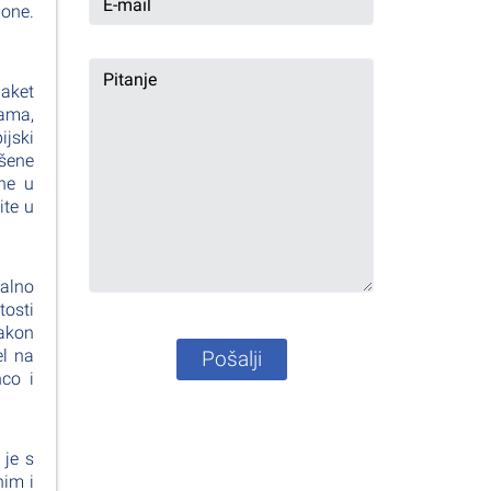
lone.
paket
nama,
ijski
ršene
dne u
ite u
talno
tosti
Nakon
el na
Pošalji
co i
 je s
nim i