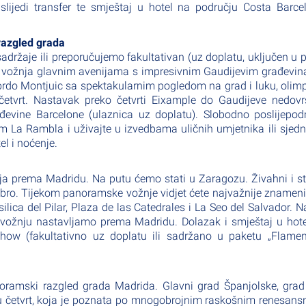
slijedi transfer te smještaj u hotel na području Costa Barce
 razgled grada
adržaje ili preporučujemo fakultativan (uz doplatu, uključen u 
a vožnja glavnim avenijama s impresivnim Gaudijevim građevi
rdo Montjuic sa spektakularnim pogledom na grad i luku, olimp
četvrt. Nastavak preko četvrti Eixample do Gaudijeve nedov
ađevine Barcelone (ulaznica uz doplatu)
. Slobodno poslijepo
La Rambla i uživajte u izvedbama uličnih umjetnika ili sjedn
l i noćenje.
nja prema Madridu. Na putu ćemo stati u Zaragozu. Živahni i s
 Ebro. Tijekom panoramske vožnje vidjet ćete najvažnije znameni
ilica del Pilar, Plaza de las Catedrales i La Seo del Salvador. 
vožnju nastavljamo prema Madridu. Dolazak i smještaj u hot
ow (fakultativno uz doplatu ili sadržano u paketu „Flamen
oramski razgled grada Madrida. Glavni grad Španjolske, grad
u četvrt, koja je poznata po mnogobrojnim raskošnim renesans