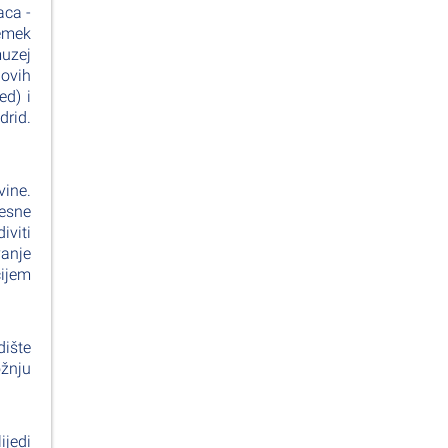
aca -
remek
muzej
govih
ed) i
drid.
vine.
jesne
iviti
vanje
čijem
dište
ožnju
ijedi