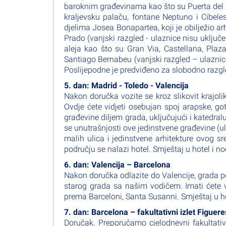
baroknim građevinama kao što su Puerta del So
kraljevsku palaču, fontane Neptuno i Cibele
djelima Josea Bonapartea, koji je obilježio ar
Prado (vanjski razgled - ulaznice nisu uklju
aleja kao što su Gran Via, Castellana, Plaza
Santiago Bernabeu (vanjski razgled – ulaznic
Poslijepodne je predviđeno za slobodno razgl
5. dan: Madrid - Toledo - Valencija
Nakon doručka vozite se kroz slikovit krajo
Ovdje ćete vidjeti osebujan spoj arapske, got
građevine diljem grada, uključujući i katedralu-
se unutrašnjosti ove jedinstvene građevine (u
malih ulica i jedinstvene arhitekture ovog s
području se nalazi hotel. Smještaj u hotel i no
6. dan: Valencija – Barcelona
Nakon doručka odlazite do Valencije, grada p
starog grada sa našim vodičem. Imati ćete vr
prema Barceloni, Santa Susanni. Smještaj u h
7. dan: Barcelona – fakultativni izlet Figuer
Doručak. Preporučamo cjelodnevni fakultativn