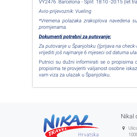
VY2476 Barcelona - Split 18:10 -20:15 (let tra
Avio-prijevoznik: Vueling
*Vremena polazaka zrakoplova navedena su
promjenama.
Dokumenti potrebni za putovanje:
Za putovanje u Španjolsku (
(prijava na check-
vrijediti još najmanje 6 mjeseci od datuma ul
Putnici su dužni informirati se o propisima 
propisima te provjeriti valjanost osobne iskaz
vam viza za ulazak u Španjolsku.
Nikal 
Ulic
100