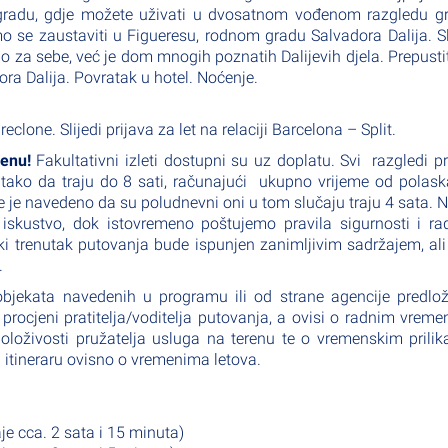
gradu, gdje možete uživati u dvosatnom vođenom razgledu gr
mo se zaustaviti u Figueresu, rodnom gradu Salvadora Dalija. Sl
o za sebe, već je dom mnogih poznatih Dalijevih djela. Prepusti
ra Dalija. Povratak u hotel. Noćenje.
eclone. Slijedi prijava za let na relaciji Barcelona – Split.
jenu!
Fakultativni izleti dostupni su uz doplatu. Svi razgledi 
su tako da traju do 8 sati, računajući ukupno vrijeme od polas
e je navedeno da su poludnevni oni u tom slučaju traju 4 sata. N
 iskustvo, dok istovremeno poštujemo pravila sigurnosti i r
i trenutak putovanja bude ispunjen zanimljivim sadržajem, ali
.
objekata navedenih u programu ili od strane agencije predlo
rocjeni pratitelja/voditelja putovanja, a ovisi o radnim vrem
aspoloživosti pružatelja usluga na terenu te o vremenskim prili
tineraru ovisno o vremenima letova.
je cca. 2 sata i 15 minuta)