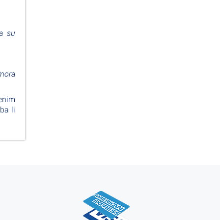
a su
 mora
venim
ba li